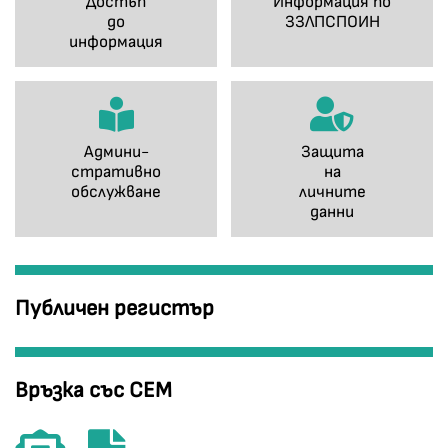
Достъп
Информация по
до
ЗЗЛПСПОИН
информация
Админи-
Защита
стративно
на
обслужване
личните
данни
Публичен регистър
Връзка със СЕМ