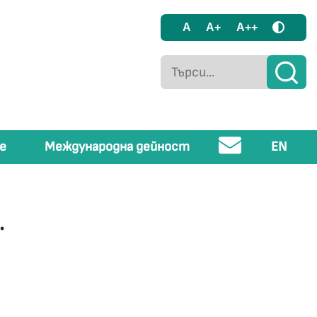
A
A+
A++
е
Международна дейност
EN
.