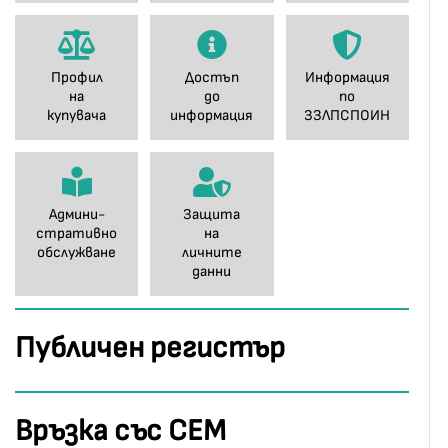
Профил
Достъп
Информация
на
до
по
купувача
информация
ЗЗЛПСПОИН
Админи-
Защита
стративно
на
обслужване
личните
данни
Публичен регистър
Връзка със СЕМ