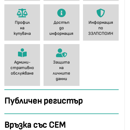
Профил
Достъп
Информация
на
до
по
купувача
информация
ЗЗЛПСПОИН
Админи-
Защита
стративно
на
обслужване
личните
данни
Публичен регистър
Връзка със СЕМ