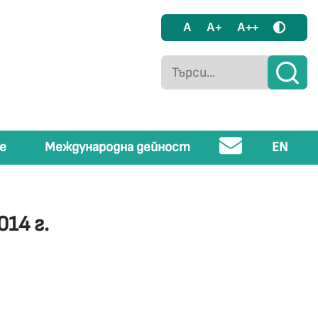
A
A+
A++
е
Международна дейност
EN
14 г.