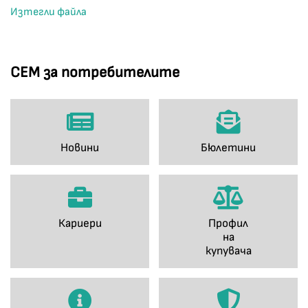
Изтегли файла
СЕМ за потребителите
Новини
Бюлетини
Кариери
Профил
на
купувача