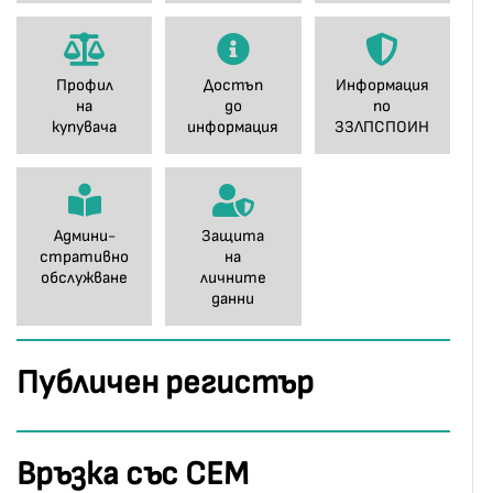
Профил
Достъп
Информация
на
до
по
купувача
информация
ЗЗЛПСПОИН
Админи-
Защита
стративно
на
обслужване
личните
данни
Публичен регистър
Връзка със СЕМ