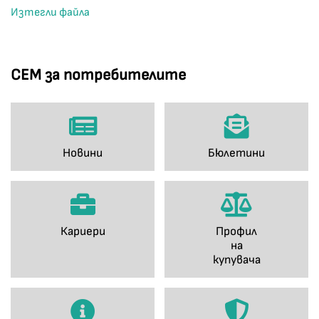
Изтегли файла
СЕМ за потребителите
Новини
Бюлетини
Кариери
Профил
на
купувача