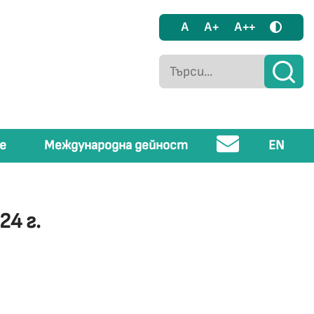
A
A+
A++
е
Международна дейност
EN
4 г.