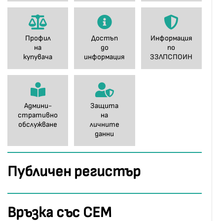
Профил
Достъп
Информация
на
до
по
купувача
информация
ЗЗЛПСПОИН
Админи-
Защита
стративно
на
обслужване
личните
данни
Публичен регистър
Връзка със СЕМ