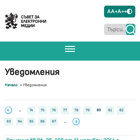
A
A+
A++
СЪВЕТ ЗА
ЕЛЕКТРОННИ
МЕДИИ
Уведомления
Начало
»
Уведомления
..
74
75
76
77
78
79
80
81
82
83
84
85
86
87
..