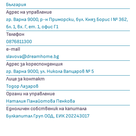
България
Адрес на управление
гр. Варна 9000, р-н Приморски, бул. Княз Борис I № 362,
бл. 1, вх. Г, ет. 1, офис Г1
Телефон
0876811300
е-mail
slavova@dreamhome.bg
Адрес за кореспонденция
гр. Варна 9000, ул. Никола Вапцаров № 5
Лице за контакт
Тодор Лазаров
Органи на управление
Наталия Панайотова Пенкова
Едноличен собственик на капитала
Булкапитал Груп ООД, ЕИК 202243017