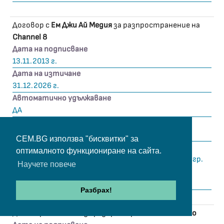
Договор с
Ем Джи Ай Медия
за разпространение на
Channel 8
Дата на подписване
13.11.2013 г.
Дата на изтичане
31.12.2026 г.
Автоматично удължаване
ДА
Пакет
Цифров
CEM.BG използва "бисквитки" за
Териториален обхват
оптималното функциониране на сайта.
к.к. Слънчев бряг, гр. Несебър, гр. Бяла, гр. Радва, гр.
Научете повече
Бургас, гр. Варна
Разбрах!
Договор с
VG Media
за разпространение на
Raiuno