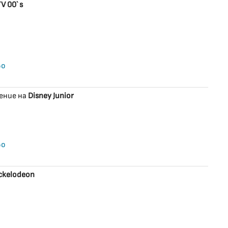
V 00` s
во
ение на
Disney Junior
во
ckelodeon