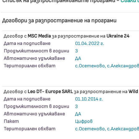
Списък на разпространяваните програми -
Свали 
Договори за разпространение на програми
Договор с
MSC Media
за разпространение на
Ukraine 24
Дата на подписване
01.04.2022 г.
Продължителност в години
3
Автоматично удължаване
ДА
Териториален обхват
с.Осетеново, с.Александро
Договор с
Leo DT- Europe SARL
за разпространение на
Wild
Дата на подписване
01.10.2014 г.
Продължителност в години
3
Автоматично удължаване
ДА
Пакет
Цифров
Териториален обхват
с.Осетеново, с.Александро