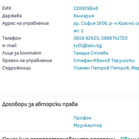
ЕИК
130929848
Държава
България
Адрес на управление
гр. София 1606, р-н Красно се
ап. 1
Телефон
0659 92625; 0886741720
е-mail
tv01@abv.bg
Лице за контакт
Тамара Стоева
Органи на управление
Стефан Иванов Терзийски
Съдружници
Пламен Петров Петров, Мар
Договори за авторски права
Профон
Музикаутор