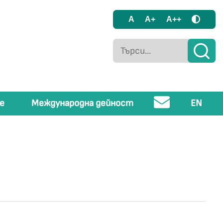
A
A+
A++
е
Международна дейност
EN