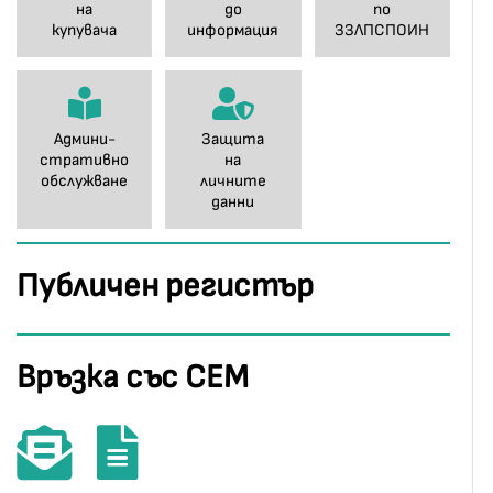
на
до
по
купувача
информация
ЗЗЛПСПОИН
Админи-
Защита
стративно
на
обслужване
личните
данни
Публичен регистър
Връзка със СЕМ