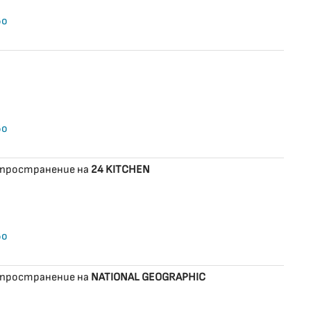
во
во
зпространение на
24 KITCHEN
во
зпространение на
NATIONAL GEOGRAPHIC