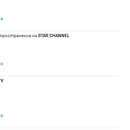
во
зпространение на
STAR CHANNEL
во
TV
во