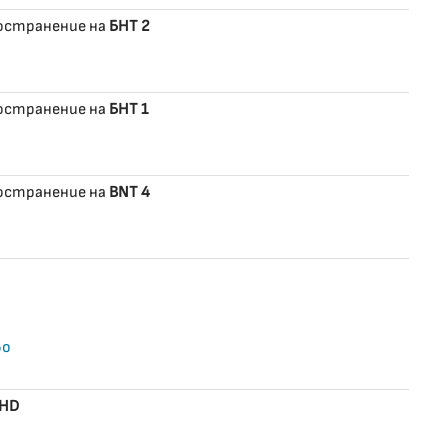
ространение на
БНТ 2
ространение на
БНТ 1
ространение на
BNT 4
во
/HD