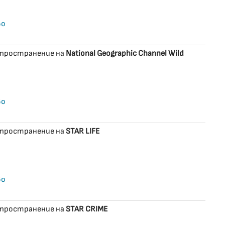
во
зпространение на
National Geographic Channel Wild
во
зпространение на
STAR LIFE
во
зпространение на
STAR CRIME