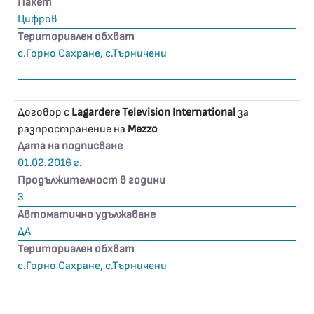
Пакет
Цифров
Териториален обхват
с.Горно Сахране, с.Търничени
Договор с
Lagardere Television International
за
разпространение на
Mezzo
Дата на подписване
01.02.2016 г.
Продължителност в години
3
Автоматично удължаване
ДА
Териториален обхват
с.Горно Сахране, с.Търничени