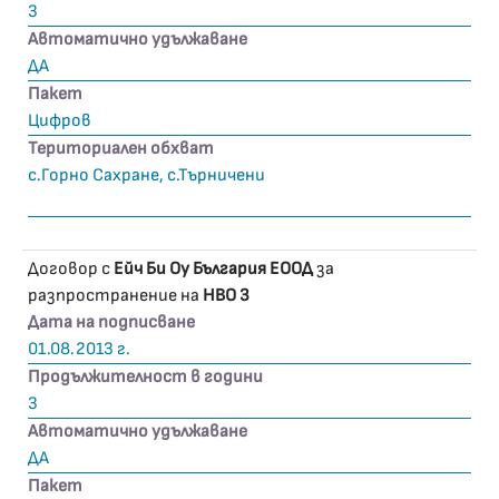
3
Автоматично удължаване
ДА
Пакет
Цифров
Териториален обхват
с.Горно Сахране, с.Търничени
Договор с
Ейч Би Оу България ЕООД
за
разпространение на
HBO 3
Дата на подписване
01.08.2013 г.
Продължителност в години
3
Автоматично удължаване
ДА
Пакет