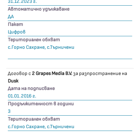
31.12.2023 г.
Автоматично удължаване
ДА
Пакет
Цифров
Териториален обхват
с.Горно Сахране, с.Търничени
Договор с
2 Grapes Media B.V.
за разпространение на
Dusk
Дата на подписване
01.01.2016 г.
Продължителност в години
3
Териториален обхват
с.Горно Сахране, с.Търничени