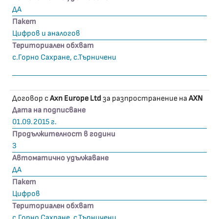
ДА
Пакет
Цифров и аналогов
Териториален обхват
с.Горно Сахране, с.Търничени
Договор с
Axn Europe Ltd
за разпространение на
AXN
Дата на подписване
01.09.2015 г.
Продължителност в години
3
Автоматично удължаване
ДА
Пакет
Цифров
Териториален обхват
с.Горно Сахране, с.Търничени