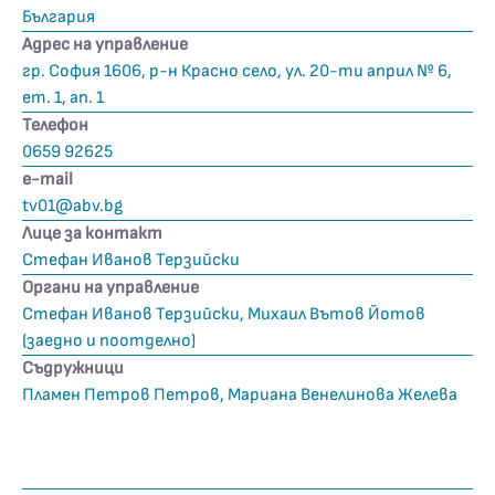
България
Адрес на управление
гр. София 1606, р-н Красно село, ул. 20-ти април № 6,
ет. 1, ап. 1
Телефон
0659 92625
е-mail
tv01@abv.bg
Лице за контакт
Стефан Иванов Терзийски
Органи на управление
Стефан Иванов Терзийски, Михаил Вътов Йотов
(заедно и поотделно)
Съдружници
Пламен Петров Петров, Мариана Венелинова Желева