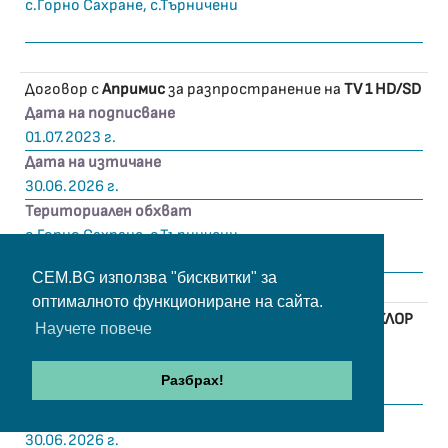
с.Горно Сахране, с.Търничени
Договор с
Апримис
за разпространение на
TV 1 HD/SD
Дата на подписване
01.07.2023 г.
Дата на изтичане
30.06.2026 г.
Териториален обхват
с.Горно Сахране, с.Търничени
CEM.BG използва "бисквитки" за
оптималното функциониране на сайта.
Договор с
Апримис
за разпространение на
ФОЛКЛОР
Научете повече
ТВ
Дата на подписване
Разбрах!
01.07.2023 г.
Дата на изтичане
30.06.2026 г.