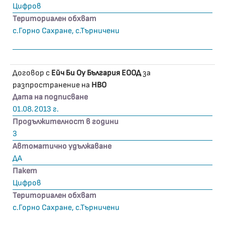
Цифров
Териториален обхват
с.Горно Сахране, с.Търничени
Договор с
Ейч Би Оу България ЕООД
за
разпространение на
HBO
Дата на подписване
01.08.2013 г.
Продължителност в години
3
Автоматично удължаване
ДА
Пакет
Цифров
Териториален обхват
с.Горно Сахране, с.Търничени