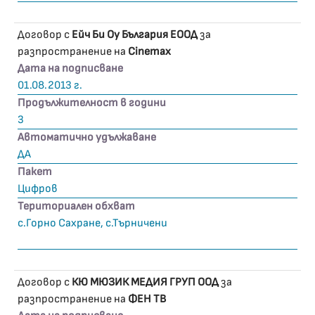
Договор с
Ейч Би Оу България ЕООД
за
разпространение на
Cinemax
Дата на подписване
01.08.2013 г.
Продължителност в години
3
Автоматично удължаване
ДА
Пакет
Цифров
Териториален обхват
с.Горно Сахране, с.Търничени
Договор с
КЮ МЮЗИК МЕДИЯ ГРУП ООД
за
разпространение на
ФЕН ТВ