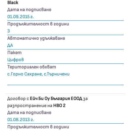
Black
Дата на подписване
01.09.2015 г.
Продължителност в години
3
Автоматично удължаване
ДА
Пакет
Цифров
Териториален обхват
с.Горно Сахране, с.Търничени
Договор с
Ейч Би Оу България ЕООД
за
разпространение на
HBO 2
Дата на подписване
01.08.2013 г.
Продължителност в години