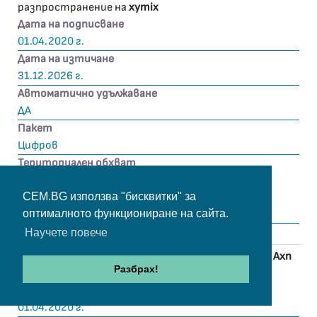
разпространение на
xymix
Дата на подписване
01.04.2020 г.
Дата на изтичане
31.12.2026 г.
Автоматично удължаване
ДА
Пакет
Цифров
Териториален обхват
гр. Айтос, с. Мъглен, с. Пещерско, с. Караново, с.
Малка Поляна
CEM.BG използва "бисквитки" за
оптималното функциониране на сайта.
Научете повече
Договор с
Axn Europe Ltd
за разпространение на
Axn
Разбрах!
Black
Дата на подписване
01.04.2020 г.