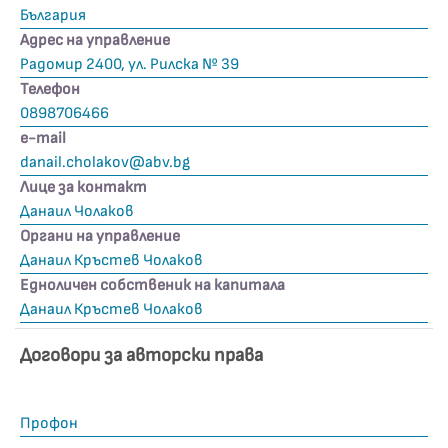
България
Адрес на управление
Радомир 2400, ул. Рилска № 39
Телефон
0898706466
е-mail
danail.cholakov@abv.bg
Лице за контакт
Данаил Чолаков
Органи на управление
Данаил Кръстев Чолаков
Едноличен собственик на капитала
Данаил Кръстев Чолаков
Договори за авторски права
Профон