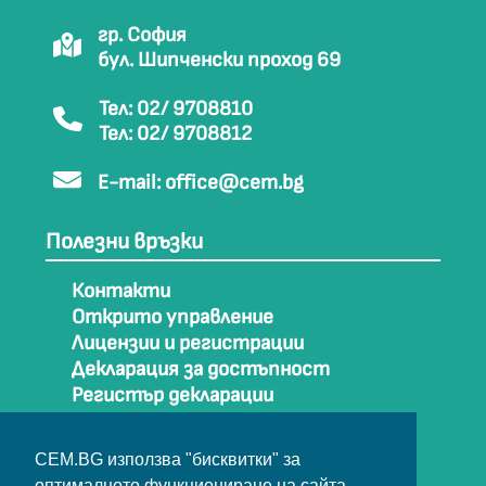
гр. София
бул. Шипченски проход 69
Тел: 02/ 9708810
Тел: 02/ 9708812
E-mail:
office@cem.bg
Полезни връзки
Контакти
Открито управление
Лицензии и регистрации
Декларация за достъпност
Регистър декларации
Как да стигнем до СЕМ
Карта на сайта
CEM.BG използва "бисквитки" за
Архив
оптималното функциониране на сайта.