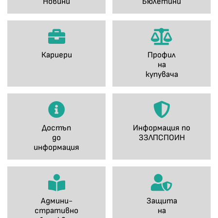
Новини
Бюлетини
Кариери
Профил
на
купувача
Достъп
Информация по
до
ЗЗЛПСПОИН
информация
Админи-
Защита
стративно
на