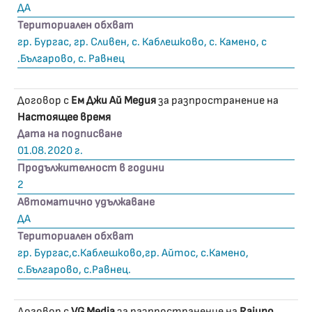
ДА
Териториален обхват
гр. Бургас, гр. Сливен, с. Каблешково, с. Камено, с
.Българово, с. Равнец
Договор с
Ем Джи Ай Медия
за разпространение на
Настоящее время
Дата на подписване
01.08.2020 г.
Продължителност в години
2
Автоматично удължаване
ДА
Териториален обхват
гр. Бургас,с.Каблешково,гр. Айтос, с.Камено,
с.Българово, с.Равнец.
Договор с
VG Media
за разпространение на
Raiuno