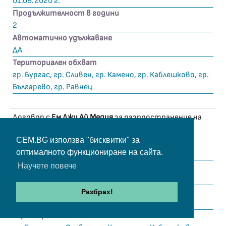
01.08.2020 г.
Продължителност в години
2
Автоматично удължаване
ДА
Териториален обхват
гр. Бургас, гр. Сливен, гр. Камено, гр. Каблешково, гр.
Българево, гр. Равнец
Договор с
Ем Джи Ай Медия
за разпространение на
Channel 8
CEM.BG използва "бисквитки" за
Дата на подписване
оптималното функциониране на сайта.
01.08.2020 г.
Продължителност в години
Научете повече
2
Автоматично удължаване
Разбрах!
ДА
Териториален обхват