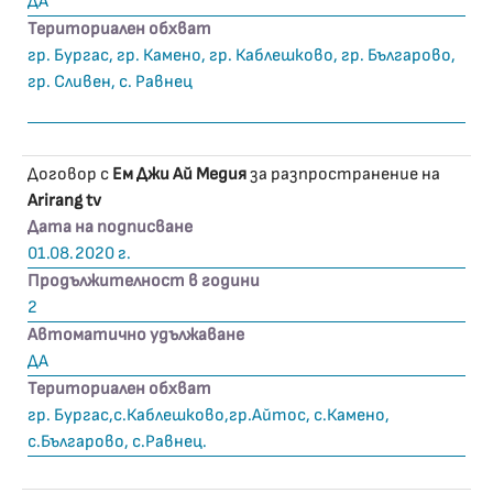
ДА
Териториален обхват
гр. Бургас, гр. Камено, гр. Каблешково, гр. Българово,
гр. Сливен, с. Равнец
Договор с
Ем Джи Ай Медия
за разпространение на
Arirang tv
Дата на подписване
01.08.2020 г.
Продължителност в години
2
Автоматично удължаване
ДА
Териториален обхват
гр. Бургас,с.Каблешково,гр.Айтос, с.Камено,
с.Българово, с.Равнец.