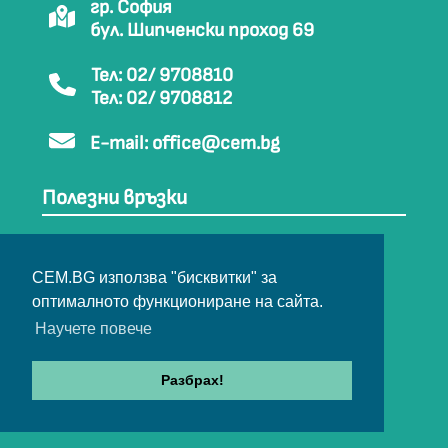
гр. София
бул. Шипченски проход 69
Тел: 02/ 9708810
Тел: 02/ 9708812
E-mail:
office@cem.bg
Полезни връзки
Контакти
Открито управление
CEM.BG използва "бисквитки" за
Лицензии и регистрации
оптималното функциониране на сайта.
Декларация за достъпност
Научете повече
Регистър декларации
Как да стигнем до СЕМ
Разбрах!
Карта на сайта
Архив