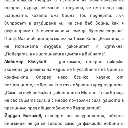
политическа теория и история на политическата
теория, изрази съгласие с тезата, че има нещо над
истината, когато има война. Той подчерта: „Тук
въпросът е разбираме ли, че сме във война, как я
дефинираме и в състояние ли сме да вземем страна“.
Проф. Малинов цитира мисъл на Томас Хобс: „Властта, а
не Истината създава законите“. И изтъкна:
„Победата, а не истината е целта на войната“.
Любомир Кючуков
– дипломат, открои няколко
акцента за ролята на медиите в условията на войни и
конфликти. Според него всичко, казано от
политиците, се връща към тях обратно чрез медиите.
„Само че тук не важат законите на Нютон. То се връща
не със същата сила, а с много по-голяма сила, защото е
преминало през общественото възприятие“.
Йордан Божилов,
експерт по сигурността, обърна
внимание, че да се говори само за фалшиви новини и