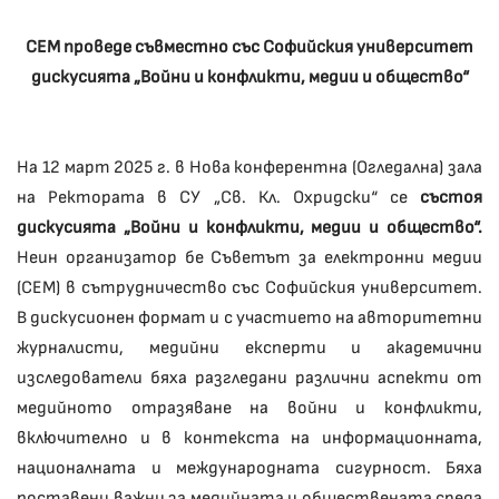
СЕМ проведе съвместно със Софийския университет
дискусията „Войни и конфликти, медии и общество“
На 12 март 2025 г. в Нова конферентна (Огледална) зала
на Ректората в СУ „Св. Кл. Охридски“ се
състоя
дискусията „Войни и конфликти, медии и общество“.
Неин организатор бе Съветът за електронни медии
(СЕМ) в сътрудничество със Софийския университет.
В дискусионен формат и с участието на авторитетни
журналисти, медийни експерти и академични
изследователи бяха разгледани различни аспекти от
медийното отразяване на войни и конфликти,
включително и в контекста на информационната,
националната и международната сигурност. Бяха
поставени важни за медийната и обществената среда