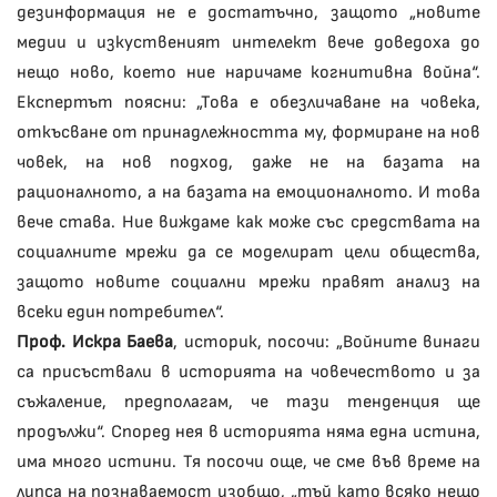
дезинформация не е достатъчно, защото „новите
медии и изкуственият интелект вече доведоха до
нещо ново, което ние наричаме когнитивна война“.
Експертът поясни: „Това е обезличаване на човека,
откъсване от принадлежността му, формиране на нов
човек, на нов подход, даже не на базата на
рационалното, а на базата на емоционалното. И това
вече става. Ние виждаме как може със средствата на
социалните мрежи да се моделират цели общества,
защото новите социални мрежи правят анализ на
всеки един потребител“.
Проф. Искра Баева
, историк, посочи: „Войните винаги
са присъствали в историята на човечеството и за
съжаление, предполагам, че тази тенденция ще
продължи“. Според нея в историята няма една истина,
има много истини. Тя посочи още, че сме във време на
липса на познаваемост изобщо, „тъй като всяко нещо