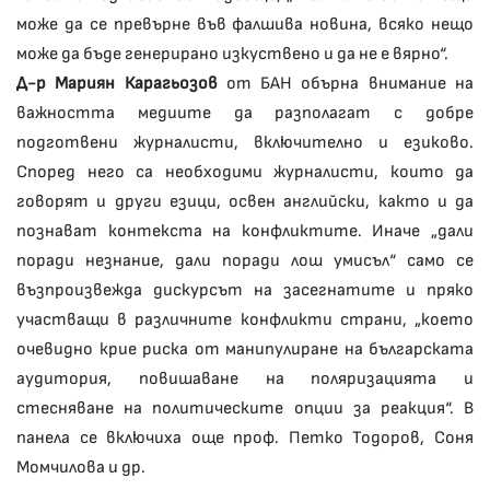
може да се превърне във фалшива новина, всяко нещо
може да бъде генерирано изкуствено и да не е вярно“.
Д-р Мариян Карагьозов
от БАН обърна внимание на
важността медиите да разполагат с добре
подготвени журналисти, включително и езиково.
Според него са необходими журналисти, които да
говорят и други езици, освен английски, както и да
познават контекста на конфликтите. Иначе „дали
поради незнание, дали поради лош умисъл“ само се
възпроизвежда дискурсът на засегнатите и пряко
участващи в различните конфликти страни, „което
очевидно крие риска от манипулиране на българската
аудитория, повишаване на поляризацията и
стесняване на политическите опции за реакция“. В
панела се включиха още проф. Петко Тодоров, Соня
Момчилова и др.