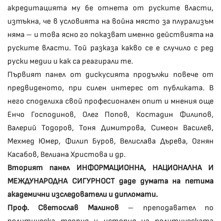
акредитацията му бе отнета от руските власти,
изтъкна, че в условията на война място за плурализъм
няма – и това ясно го показват именно действията на
руските власти. Той разказа какво се е случило с ред
руски медии и как са реагирали те.
Първият панел от дискусията продължи повече от
предвиденото, при силен интерес от публиката. В
него споделиха свой професионален опит и мнения още
Енчо Господинов, Олег Попов, Костадин Филипов,
Валерий Тодоров, Тоня Димитрова, Симеон Василев,
Мехмед Юмер, Филип Буров, Велислава Дърева, Огнян
Касабов, Велиана Христова и др.
Вторият панел ИНФОРМАЦИОННА, НАЦИОНАЛНА И
МЕЖДУНАРОДНА СИГУРНОСТ даде думата на петима
академични изследователи и дипломати.
Проф. Светослав Малинов
– преподавател по