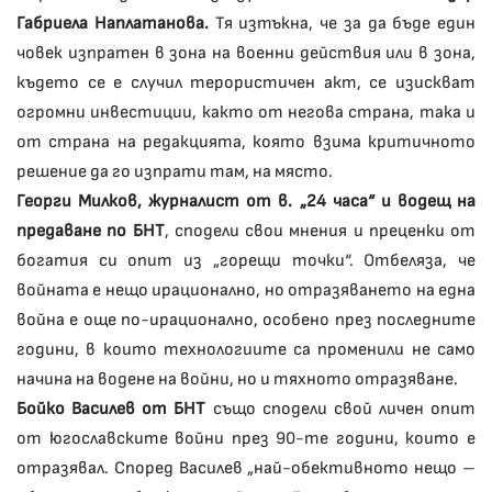
Габриела Наплатанова.
Тя изтъкна, че за да бъде един
човек изпратен в зона на военни действия или в зона,
където се е случил терористичен акт, се изискват
огромни инвестиции, както от негова страна, така и
от страна на редакцията, която взима критичното
решение да го изпрати там, на място.
Георги Милков, журналист от в. „24 часа“ и водещ на
предаване по БНТ
, сподели свои мнения и преценки от
богатия си опит из „горещи точки“. Отбеляза, че
войната е нещо ирационално, но отразяването на една
война е още по-ирационално, особено през последните
години, в които технологиите са променили не само
начина на водене на войни, но и тяхното отразяване.
Бойко Василев от БНТ
също сподели свой личен опит
от югославските войни през 90-те години, които е
отразявал. Според Василев „най-обективното нещо –