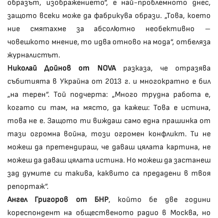
образът, изображението“, е най-проблемното днес,
защото всеки може да фабрикува образи. „Това, което
ние смятахме за абсолютно необективно –
човешкото мнение, то идва отново на мода“, отбеляза
журналистът.
Николай Дойнов от NOVA
разказа, че отразява
събитията в Украйна от 2013 г. и многократно е бил
„на терен“. Той подчерта: „Много трудна работа е,
когато си там, на място, да кажеш: Това е истина,
това не е. Защото ти виждаш само една прашинка от
тази огромна война, този огромен конфликт. Ти не
можеш да претендираш, че даваш цялата картина, не
можеш да даваш цялата истина. Но можеш да застанеш
зад думите си такива, каквито са предадени в твоя
репортаж“.
Ангел Григоров от БНР
, който бе две години
кореспондент на общественото радио в Москва, но