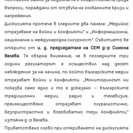
въпроси, пораждани от отзвука на глобалните кризи и
напрежения.
Дискусията протече в следните два панела: „Медийно
отразяване на войни и конфликти“ и „Информационна,
национална и международна сигурност“. Събитието бе
открито от
и. д. председателя на СЕМ д-р Симона
Велева
. Тя обърна внимание, че в последните три
години регулаторът е осъществил над десет
наблюдения за на начина, по който българските медии
отразяват войни и конфликти. „Мониторингът ни
показва само едно и то е доказано – българските
традиционни медии, радио и телевизия,
преимуществено отразяват плуралистично,
безпристрастно и всеобхватно тези конфликти,“
изтъкна д-р Велева.
Приветствено слово при откриването на дискусията