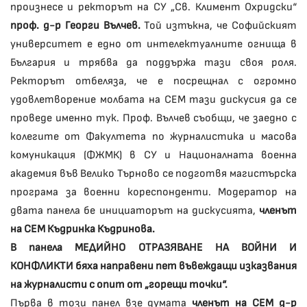
произнесе и ректорът на СУ „Св. Климент Охридски“
проф. д-р Георги Вълчев.
Той изтъкна, че Софийският
университет е едно от интелектуалните огнища в
България и трябва да поддържа тази своя роля.
Ректорът отбеляза, че е посрещнал с огромно
удовлетворение молбата на СЕМ тази дискусия да се
проведе именно тук. Проф. Вълчев съобщи, че заедно с
колегите от Факултета по журналистика и масова
комуникация (ФЖМК) в СУ и Националната военна
академия във Велико Търново се подготвя магистърска
програма за военни кореспонденти. Модератор на
двата панела бе инициаторът на дискусията,
членът
на СЕМ Къдринка Къдринова.
В панела МЕДИЙНО ОТРАЗЯВАНЕ НА ВОЙНИ И
КОНФЛИКТИ бяха направени пет въвеждащи изказвания
на журналисти с опит от „горещи точки“.
Първа в този панел взе думата
членът на СЕМ д-р