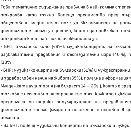
Това тематично съдържание привлича в най-голяма степ
откроява като тяхно водещо предимство пред търг
обществени медии имат поле за включването на допъ
дигиталните канали за достъп, които да привлекат нов
открояват като най-силни очакванията за:
• БНТ: българско кино (49%), музика/концерти на българ
развлекателни предавания и състезателни игри (40%), 
(38%).
• БНР: музика/концерти на български (51%) и чуждестранни 
и здравословен начин на живот (35%), полезна информация 
Младежката аудитория (на възраст 14 – 29г.), която е с
толкова е негативно настроена към тях, колкото изключ
предполага по-широко популяризиране на предавани
дигиталните канали (младото поколение е основно в д
области:
• За БНТ: повече музикални концерти на български и чужди