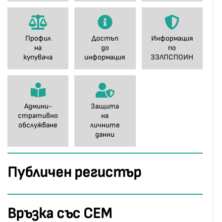
Профил
Достъп
Информация
на
до
по
купувача
информация
ЗЗЛПСПОИН
Админи-
Защита
стративно
на
обслужване
личните
данни
Публичен регистър
Връзка със СЕМ