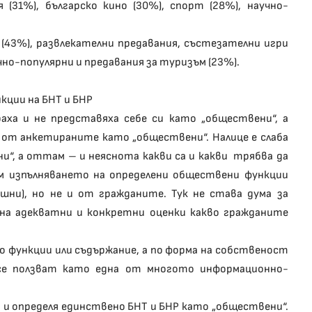
 (31%), българско кино (30%), спорт (28%), научно-
и (43%), развлекателни предавания, състезателни игри
чно-популярни и предавания за туризъм (23%).
кции на БНТ и БНР
аха и не представяха себе си като „обществени“, а
т от анкетираните като „обществени“. Налице е слаба
и“, а оттам – и неяснота какви са и какви трябва да
 изпълняването на определени обществени функции
шни), но не и от гражданите. Тук не става дума за
 на адекватни и конкретни оценки какво гражданите
по функции или съдържание, а по форма на собственост
 се ползват като една от многото информационно-
 и определя единствено БНТ и БНР като „обществени“.