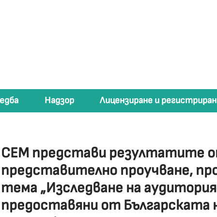
едба
Надзор
Лицензиране и регистриран
СЕМ представи резултатите о
представително проучване, про
тема „Изследване на аудитория
предоставяни от Българската н