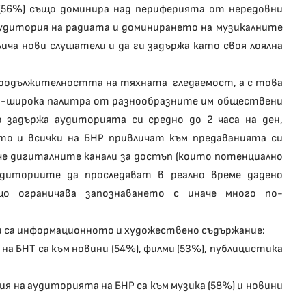
(56%) също доминира над периферията от нередовни
аудитория на радиата и доминирането на музикалните
ича нови слушатели и да ги задържа като своя лоялна
продължителността на тяхната гледаемост, а с това
о-широка палитра от разнообразните им обществени
о задържа аудиторията си средно до 2 часа на ден,
то и всички на БНР привличат към предаванията си
 че дигиталните канали за достъп (които потенциално
диториите да проследяват в реално време дадено
що ограничава запознаването с иначе много по-
и са информационното и художествено съдържание:
а БНТ са към новини (54%), филми (53%), публицистика
я на аудиторията на БНР са към музика (58%) и новини