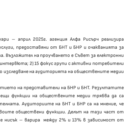
ари – април 2025г. агенция Алфа Рисърч реализира
слуги, предоставяни от БНТ и БНР и очакванията за
а. Възложител на проучването е Съвет за електронни
и интервюта; 2) 15 фокус групи с активни потребители
лно изследване на аудиторията на обществените медии
астието на представители на БНР и БНТ. Резултатите
одещи функции на обществените медии трябва да са
елната. Аудиториите на БНТ и БНР са на мнение, че
 своите обществени функции. Делът на тази част от
 е нисък – варира между 2% и 13% в зависимост от