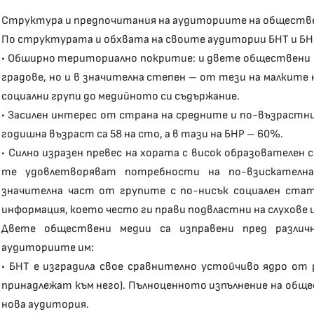
Структура и предпочитания на аудиториите на обществ
По структурата и обхвата на своите аудитории БНТ и БНР
• Обширно териториално покритие: и двете обществени 
градове, но и в значителна степен – от тези на малките
социални групи до медийното си съдържание.
• Засилен интерес от страна на средните и по-възрастн
годишна възраст са 58 на сто, а в тази на БНР – 60%.
• Силно изразен превес на хората с висок образователен
те удовлетворяват потребности на по-взискателн
значителна част от групите с по-нисък социален ста
информация, което често ги прави подвластни на слухове 
Двете обществени медии са изправени пред различ
аудиториите им:
• БНТ е изградила свое сравнително устойчиво ядро о
принадлежат към него). Пълноценното изпълнение на обще
нова аудитория.