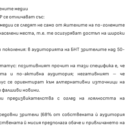
ените медии
 се отличават със:
медии се следят не само от жителите на по-големите
 населени места, т.е. те осигуряват достъп на широки
и поколения: в аудиторията на БНТ зрителите над 50-
 статус: позитивният прочит на тази специфика е, че
ата и по-активна аудитория; негативният – че
тус се ориентират към алтернативни източници на
и фалшиви новини.
ни предизвикателства с оглед на лоялността на
т редовни зрители (68% от собствената ѝ аудитория
ствената й мисия предполага обаче и привличането на