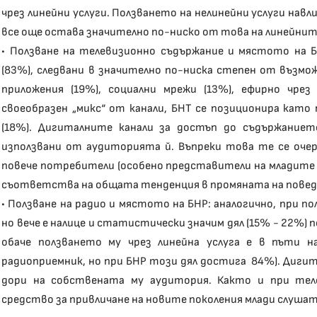
чрез линейни услуги. Ползването на нелинейни услуги нав
все още остава значително по-ниско от това на линейнит
• Ползване на телевизионно съдържание и мястото на 
(83%), следвани в значително по-ниска степен от възм
приложения (19%), социални мрежи (13%), ефирно чре
своеобразен „микс“ от канали, БНТ се позиционира като
(18%). Дигиталните канали за достъп до съдържаниет
използвани от аудиторията й. Въпреки това те се оче
повече потребители (особено представители на младите 
съответства на общата тенденция в промяната на пове
• Ползване на радио и мястото на БНР: аналогично, при 
но вече е налице и статистически значим дял (15% - 22%)
обаче ползването му чрез линейна услуга е в пъти 
радиоприемник, но при БНР този дял достига 84%). Дигит
дори на собствената му аудитория. Както и при тел
средство за привличане на новите поколения млади слушат