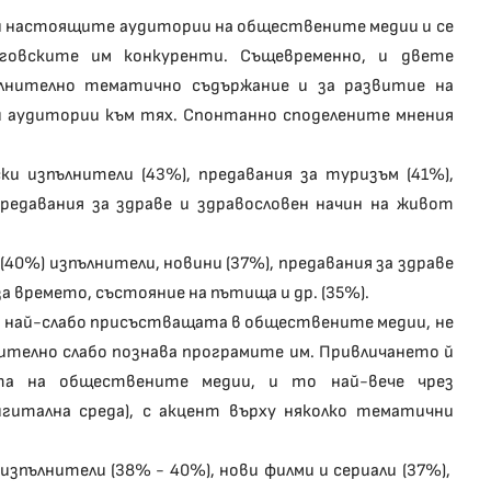
ен настоящите аудитории на обществените медии и се
овските им конкуренти. Същевременно, и двете
лнително тематично съдържание и за развитие на
и аудитории към тях. Спонтанно споделените мнения
ски изпълнители (43%), предавания за туризъм (41%),
предавания за здраве и здравословен начин на живот
(40%) изпълнители, новини (37%), предавания за здраве
за времето, състояние на пътища и др. (35%).
ред най-слабо присъстващата в обществените медии, не
ително слабо познава програмите им. Привличането й
ята на обществените медии, и то най-вече чрез
игитална среда), с акцент върху няколко тематични
 изпълнители (38% - 40%), нови филми и сериали (37%),