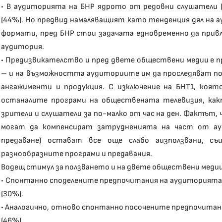
• В аудиторията на БНР ядрото от редовни слушатели 
(44%). Но предвид намаляващият като тенденция дял на 
формати, пред БНР стои задачата едновременно да привл
аудитория.
• Предизвикателство и пред двете обществени медии е 
– и на възможността аудиториите им да проследяват п
ангажименти и продукция. С изключение на БНТ1, коят
останалите програми на обществената телевизия, как
зрители и слушатели за по-малко от час на ден. Фактът,
могат да компенсират затрудненията на част от ау
предаване) остават все още слабо аизползвани, съ
разнообразните програми и предавания.
Водещ стимул за ползването и на двете обществени меди
• Спонтанно споделените предпочитания на аудиторията н
(30%).
• Аналогично, отново спонтанно посочените предпочитани
(46%).