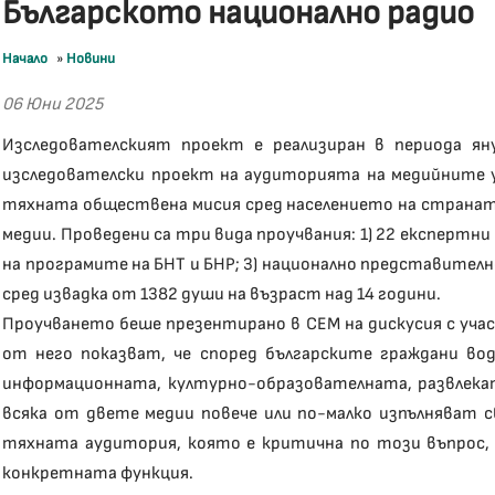
Българското национално радио
Начало
»
Новини
06 Юни 2025
Изследователският проект е реализиран в периода яну
изследователски проект на аудиторията на медийните у
тяхната обществена мисия сред населението на странат
медии. Проведени са три вида проучвания: 1) 22 експертн
на програмите на БНТ и БНР; 3) национално представите
сред извадка от 1382 души на възраст над 14 години.
Проучването беше презентирано в СЕМ на дискусия с уч
от него показват, че според българските граждани в
информационната, културно-образователната, развлекат
всяка от двете медии повече или по-малко изпълняват
тяхната аудитория, която е критична по този въпрос,
конкретната функция.