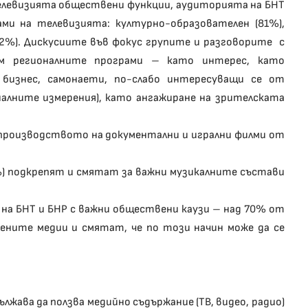
телевизията обществени функции, аудиторията на БНТ
ами на телевизията: културно-образователен (81%),
(62%). Дискусиите във фокус групите и разговорите с
м регионалните програми – като интерес, като
бизнес, самонаети, по-слабо интересуващи се от
налните измерения), като ангажиране на зрителската
производството на документални и игрални филми от
%) подкрепят и смятат за важни музикалните състави
на БНТ и БНР с важни обществени каузи – над 70% от
ните медии и смятат, че по този начин може да се
ава да ползва медийно съдържание (ТВ, видео, радио)