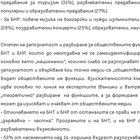
предавания за туризъм (31%), развлекателни предавания
популярни и образователни предавания (27%).
• За БНР: повече музика на български и чужди изпълнител
(29%), поздравителни концерти (25%), образователни, нау
Степен на запознатост и разбиране за обществените фун
БНТ и БНР, които до неотдавна не се самоидентифицир
основно като „национални“, логично слабо се разпознава
запознатост и объркване кои точно медии са „обществен
бъдат обществените им функции. Взискателността към
идва основно по линия на експертите (външни и вътре
„теоретично“ разбиране на функциите, а за формиране
могат да изискват и очакват от обществените медии.
• Отличаването на БНТ и БНР от останалите се прави не 
„държавна – частна“. Програмите и на БНТ, и на БНР
развлекателни възможности.
• 53% от населението над 14-годишна възраст разпознава