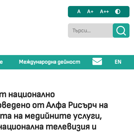
A
A+
A++
е
Международна дейност
EN
т национално
ведено от Алфа Рисърч на
та на медийните услуги,
ационална телевизия и