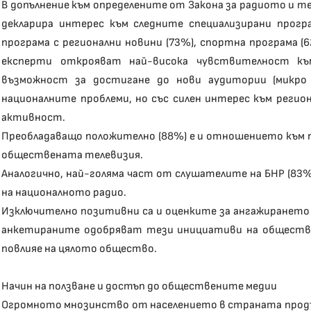
В допълнение към определените от Закона за радиото и 
декларира интерес към следните специализирани прогр
програма с регионални новини (73%), спортна програма 
експерти открояват най-висока чувствителност къ
възможност за достигане до нови аудитории (микро 
националните проблеми, но със силен интерес към регио
активност.
Преобладаващо положително (88%) е и отношението към 
обществената телевизия.
Аналогично, най-голяма част от слушателите на БНР (83
на националното радио.
Изключително позитивни са и оценките за ангажирането 
анкетираните одобряват тези инициативи на обществе
повлияе на цялото общество.
Начин на ползване и достъп до обществените медии
Огромното мнозинство от населението в страната продълж