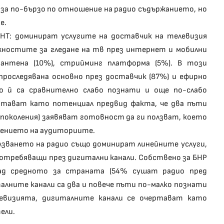
лиза по-бързо по отношение на радио съдържанието, но
е.
БНТ: доминират услугите на доставчик на телевизия
ожностите за гледане на тв през интернет и мобилни
з антена (10%), стрийминг платформа (5%). В този
 проследявана основно през доставчик (87%) и ефирно
о й са сравнително слабо познати и още по-слабо
ртават като потенциал предвид факта, че два пъти
поколения) заявяват готовност да ги ползват, което
дението на аудиториите.
ползването на радио също доминират линейните услуги,
 потребяващи през дигитални канали. Собствено за БНР
над средното за страната (54% сушат радио пред
алните канали са два и повече пъти по-малко познати
евизията, дигиталните канали се очертават като
ели.