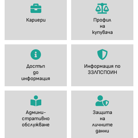
Кариери
Профил
на
купувача
Достъп
Информация по
до
ЗЗЛПСПОИН
информация
Админи-
Защита
стративно
на
обслужване
личните
данни