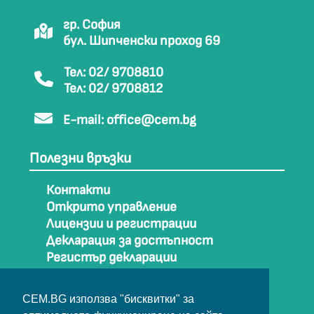
гр. София
бул. Шипченски проход 69
Тел: 02/ 9708810
Тел: 02/ 9708812
E-mail:
office@cem.bg
Полезни връзки
Контакти
Открито управление
Лицензии и регистрации
Декларация за достъпност
Регистър декларации
Как да стигнем до СЕМ
Карта на сайта
CEM.BG използва "бисквитки" за
Архив