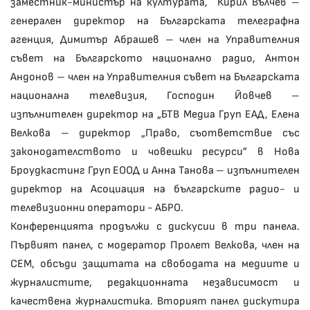
заместник-министър на културата, Кирил Вълчев –
генерален директор на Българската телеграфна
агенция, Димитър Абрашев – член на Управителния
съвет на Българското национално радио, Антон
Андонов – член на Управителния съвет на Българската
национална телевизия, Господин Йовчев –
изпълнителен директор на „БТВ Медиа Груп ЕАД, Елена
Велкова – директор „Право, съответствие със
законодателството и човешки ресурси” в Нова
Броудкастинг Груп ЕООД и Анна Танова – изпълнителен
директор на Асоциация на българските радио- и
телевизионни оператори - АБРО.
Конференцията продължи с дискусии в три панела.
Първият панел, с модератор Пролет Велкова, член на
СЕМ, обсъди защитата на свободата на медиите и
журналистите, редакционната независимост и
качествена журналистика. Вторият панел дискутира