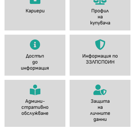
Кариери
Профил
на
купувача
Достъп
Информация по
до
ЗЗЛПСПОИН
информация
Админи-
Защита
стративно
на
обслужване
личните
данни