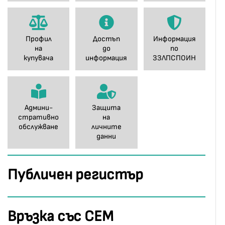
Профил
Достъп
Информация
на
до
по
купувача
информация
ЗЗЛПСПОИН
Админи-
Защита
стративно
на
обслужване
личните
данни
Публичен регистър
Връзка със СЕМ