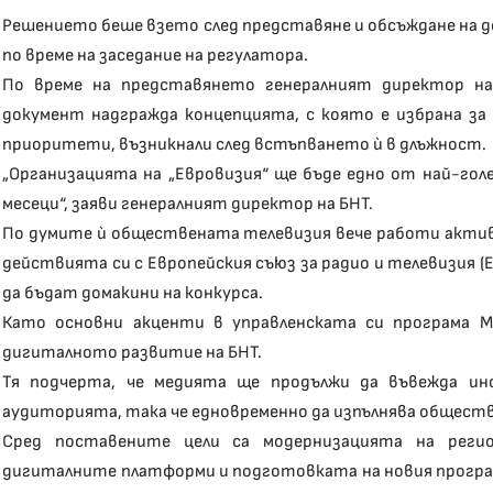
Решението беше взето след представяне и обсъждане на
по време на заседание на регулатора.
По време на представянето генералният директор на
документ надгражда концепцията, с която е избрана за 
приоритети, възникнали след встъпването ѝ в длъжност.
„Организацията на „Евровизия“ ще бъде едно от най-го
месеци“, заяви генералният директор на БНТ.
По думите ѝ обществената телевизия вече работи акти
действията си с Европейския съюз за радио и телевизия 
да бъдат домакини на конкурса.
Като основни акценти в управленската си програма 
дигиталното развитие на БНТ.
Тя подчерта, че медията ще продължи да въвежда ин
аудиторията, така че едновременно да изпълнява обществе
Сред поставените цели са модернизацията на реги
дигиталните платформи и подготовката на новия програм