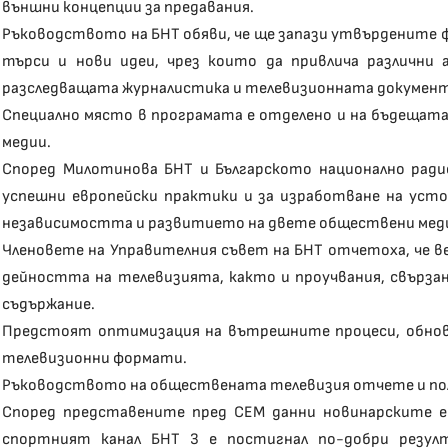
външни концепции за предавания.
Ръководството на БНТ обяви, че ще запази утвърдените 
търси и нови идеи, чрез които да привлича различни 
разследващата журналистика и телевизионната докумен
Специално място в програмата е отделено и на бъдещата
медии.
Според Милотинова БНТ и Българското национално рад
успешни европейски практики и за изработване на усто
независимостта и развитието на двете обществени мед
Членовете на Управителния съвет на БНТ отчетоха, че ве
дейността на телевизията, както и проучвания, свърз
съдържание.
Предстоят оптимизация на вътрешните процеси, обновя
телевизионни формати.
Ръководството на обществената телевизия отчете и по
Според представените пред СЕМ данни новинарските е
спортният канал БНТ 3 е постигнал по-добри резул