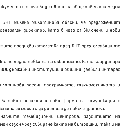
 документа от ръководството на обществената медия
 БНТ Милена Милотинова обясни, че предложеният
генерален директор, като в него са включени и нови
лемите предизвикателства пред БНТ през следващите
вно по подготовката на събитието, като координира
(EBU), държавни институции и общини, заявили интерес
Милотинова посочи програмното, технологичното и
овативни решения и нови форми на комуникация с
ната си мисия и да достига до повече зрители.
оналните телевизионни центрове, развитието на
ен сезон чрез събиране както на вътрешни, така и на