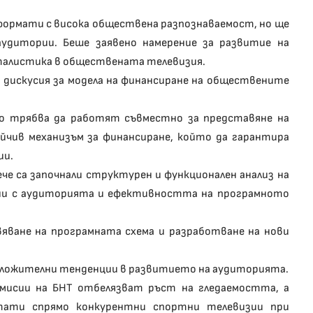
формати с висока обществена разпознаваемост, но ще
аудитории. Беше заявено намерение за развитие на
талистика в обществената телевизия.
 дискусия за модела на финансиране на обществените
ио трябва да работят съвместно за представяне на
йчив механизъм за финансиране, който да гарантира
ии.
че са започнали структурен и функционален анализ на
ани с аудиторията и ефективността на програмното
ване на програмната схема и разработване на нови
ложителни тенденции в развитието на аудиторията.
мисии на БНТ отбелязват ръст на гледаемостта, а
тати спрямо конкурентни спортни телевизии при