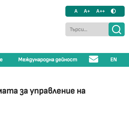
A
A+
A++
е
Международна дейност
EN
ата за управление на