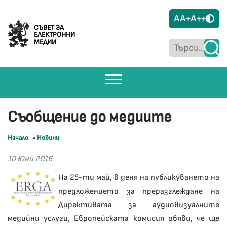
A
A+
A++
СЪВЕТ ЗА
ЕЛЕКТРОННИ
МЕДИИ
Съобщение до медиите
Начало
»
Новини
10 Юни 2016
На 25-ти май, в деня на публикуването на
предложението за преразглеждане на
Директивата за аудиовизуалните
медийни услуги, Европейската комисия обяви, че ще