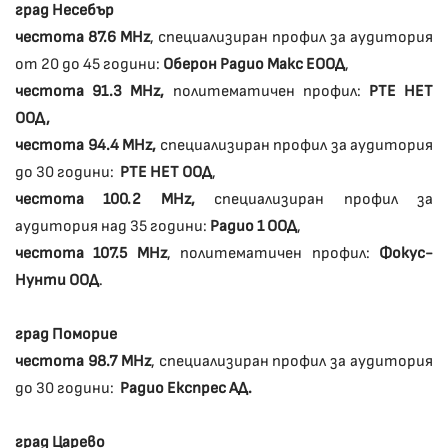
град Несебър
честота 87.6 MHz
, специализиран профил за аудитория
от 20 до 45 години:
Оберон Радио Макс ЕООД
,
честота 91.3 MHz,
политематичен профил:
РТЕ НЕТ
ООД,
честота 94.4 MHz,
специализиран профил за аудитория
до 30 години:
РТЕ НЕТ ООД
,
честота 100.2 MHz,
специализиран профил за
аудитория над 35 години:
Радио 1 ООД
,
честота 107.5 MHz
, политематичен профил:
Фокус-
Нунти ООД
.
град Поморие
честота 98.7 MHz
, специализиран профил за аудитория
до 30 години:
Радио Експрес АД.
град Царево