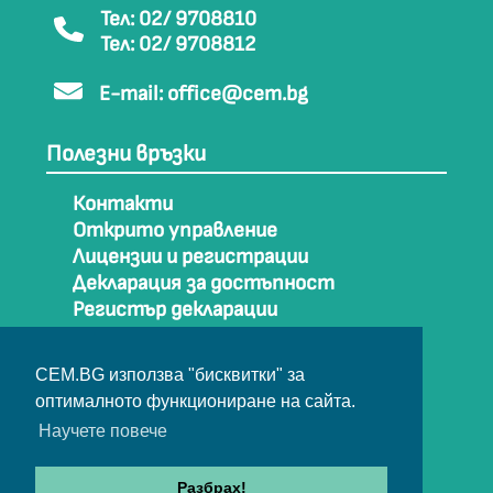
Тел: 02/ 9708810
Тел: 02/ 9708812
E-mail:
office@cem.bg
Полезни връзки
Контакти
Открито управление
Лицензии и регистрации
Декларация за достъпност
Регистър декларации
Как да стигнем до СЕМ
Карта на сайта
CEM.BG използва "бисквитки" за
Архив
оптималното функциониране на сайта.
Научете повече
© Съвет за електронни медии 2025
Разбрах!