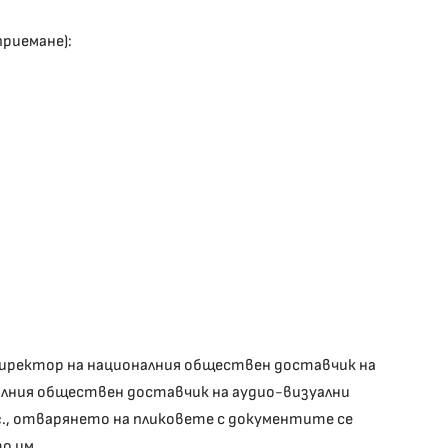
приемане):
ен директор на националния обществен доставчик на
алния обществен доставчик на аудио-визуални
 г., отварянето на пликовете с документите се
о им.