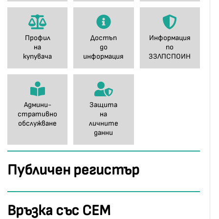
Профил
Достъп
Информация
на
до
по
купувача
информация
ЗЗЛПСПОИН
Админи-
Защита
стративно
на
обслужване
личните
данни
Публичен регистър
Връзка със СЕМ