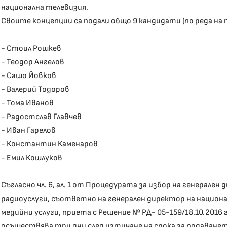
национална телевизия.
Своите концепции са подали общо 9 кандидати (по реда на 
- Стоил Рошкев
- Теодор Ангелов
- Сашо Йовков
- Валерий Тодоров
- Тома Иванов
- Радостслав Главчев
- Иван Гарелов
- Константин Каменаров
- Емил Кошлуков
Съгласно чл. 6, ал. 1 от Процедурата за избор на генерал
радиоуслуги, съответно на генерален директор на национ
медийни услуги, приета с Решение № РД- 05-159/18.10.2016
осъществява три дни след изтичане на срока за подаванет