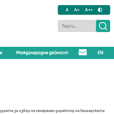
A
A+
A++
е
Международна дейност
EN
урата за избор на генерален директор на Българската