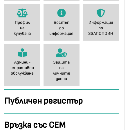
Профил
Достъп
Информация
на
до
по
купувача
информация
ЗЗЛПСПОИН
Админи-
Защита
стративно
на
обслужване
личните
данни
Публичен регистър
Връзка със СЕМ