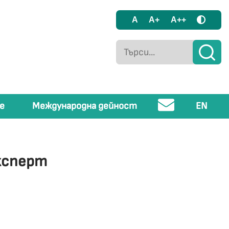
A
A+
A++
е
Международна дейност
EN
ксперт