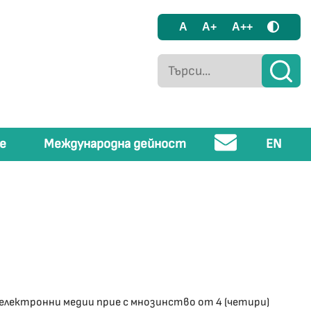
A
A+
A++
е
Международна дейност
EN
 електронни медии прие с мнозинство от 4 (четири)