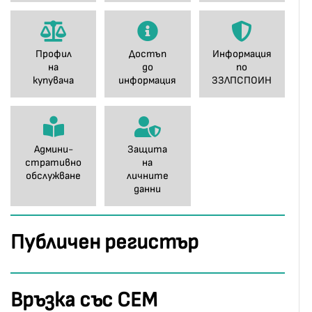
Профил
Достъп
Информация
на
до
по
купувача
информация
ЗЗЛПСПОИН
Админи-
Защита
стративно
на
обслужване
личните
данни
Публичен регистър
Връзка със СЕМ