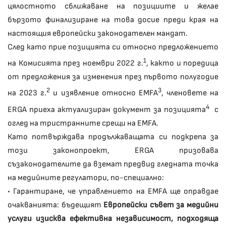
цялостното сближаване на позициите и желае
бързото финализиране на това досие преди края на
настоящия европейски законодателен мандат.
След като прие позицията си относно предложението
1
на Комисията през ноември 2022 г.
, както и поредица
от предложения за изменения през първото полугодие
2
3
на 2023 г.
и изявление относно EMFA
, членовете на
4
ERGA приеха актуализиран документ за позицията
с
оглед на тристранните срещи на EMFA.
Като потвърждава продължаващата си подкрепа за
този законопроект, ERGA призовава
съзаконодателите да вземат предвид гледната точка
на медийните регулатори, по-специално:
• Гарантиране, че управлението на EMFA ще оправдае
очакванията: бъдещият
Европейски съвет за медийни
услуги изисква ефективна независимост, подходяща