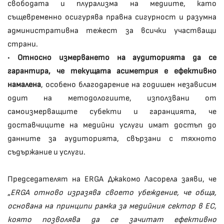
свободата и плурализма на медиите, като
същевременно осигурява правна сигурност и разумна
административна тежест за всички участващи
страни.
•
Относно измерването на аудиторията да се
гарантира, че текущата асиметрия е ефективно
намалена
, особено благодарение на годишен независим
одит на методологиите, използвани от
самоизмерващите субекти и гаранцията, че
доставчиците на медийни услуги имат достъп до
данните за аудиторията, свързани с тяхното
съдържание и услуги.
Председателят на ERGA Джакомо Ласорела заяви, че
„
ERGA отново изразява своето убеждение, че обща,
основана на принципи рамка за медийния сектор в ЕС,
която позволява да се зачитат ефективно