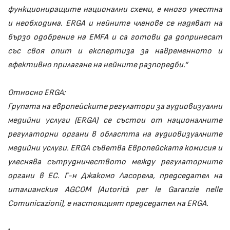
функциониращите национални схеми, е много уместна
и необходима. ERGA и нейните членове се надяват на
бързо одобрение на EMFA и са готови да допринесат
със своя опит и експертиза за навременното и
ефективно прилагане на нейните разпоредби.“
Относно ERGA:
Групата на европейските регулатори за аудиовизуални
медийни услуги (ERGA) се състои от националните
регулаторни органи в областта на аудиовизуалните
медийни услуги. ERGA съветва Европейската комисия и
улеснява сътрудничеството между регулаторните
органи в ЕС. Г-н Джакомо Ласорела, председател на
италианския AGCOM (Autorità per le Garanzie nelle
Comunicazioni), е настоящият председател на ERGA.