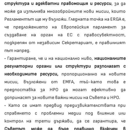
структура и адекватни правомощия и ресурси
, за да
може да изпълнява многобройните нови мисии, които
Регламентът ще му възложи. Гледната точка на ERGA е,
че предложението на Европейския парламент за
създаване на орган на ЕС с правосубектност,
подкрепян от независим Секретариат, е правилният
път напред.
• Гарантиране, че и на национално ниво,
националните
регулаторни органи или структури разполагат с
необходимите ресурси,
пропорционално на новите
мисии, възложени от EMFA, тъй-като това е
предпоставка за НРО да могат ефективно да
допринасят за новите важни мисии на Съвета и НРО.
• Като се имат предвид предизвикателствата при
справянето с проблемни медии под влияние или
контрол на трети държави, да се гарантира, че
Съветът може да бъде правилно включен в