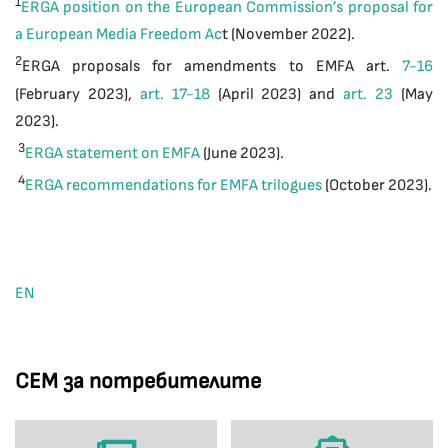
1
ERGA position on the European Commission’s proposal for
a European Media Freedom Ac
t (November 2022).
2
ERGA proposals for amendments to EMFA art.
7-16
(February 2023),
art. 17-18
(April 2023) and
art. 23
(May
2023).
3
ERGA statement on EMFA
(June 2023).
4
ERGA recommendations for EMFA trilogues
(October 2023).
EN
СЕМ за потребителите