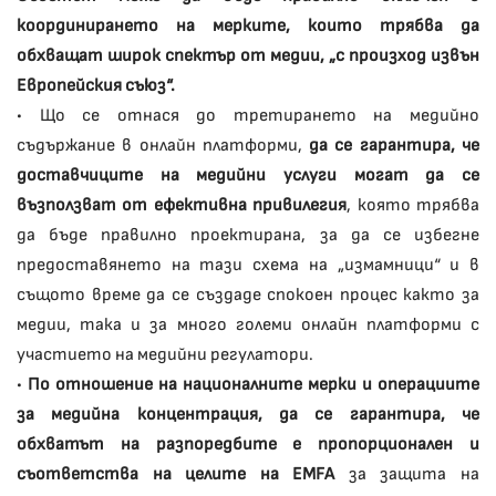
координирането на мерките, които трябва да
обхващат широк спектър от медии, „с произход извън
Европейския съюз“.
• Що се отнася до третирането на медийно
съдържание в онлайн платформи,
да се гарантира, че
доставчиците на медийни услуги могат да се
възползват от ефективна привилегия
, която трябва
да бъде правилно проектирана, за да се избегне
предоставянето на тази схема на „измамници“ и в
същото време да се създаде спокоен процес както за
медии, така и за много големи онлайн платформи с
участието на медийни регулатори.
•
По отношение на националните мерки и операциите
за медийна концентрация, да се гарантира, че
обхватът на разпоредбите е пропорционален и
съответства на целите на EMFA
за защита на