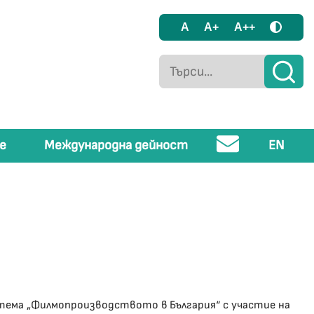
A
A+
A++
е
Международна дейност
EN
 тема „Филмопроизводството в България“ с участие на