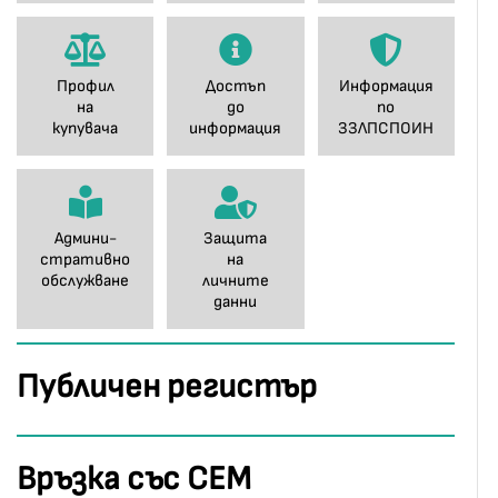
Профил
Достъп
Информация
на
до
по
купувача
информация
ЗЗЛПСПОИН
Админи-
Защита
стративно
на
обслужване
личните
данни
Публичен регистър
Връзка със СЕМ