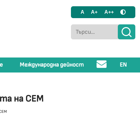
A
A+
A++
е
Международна дейност
EN
ята на СЕМ
 СЕМ