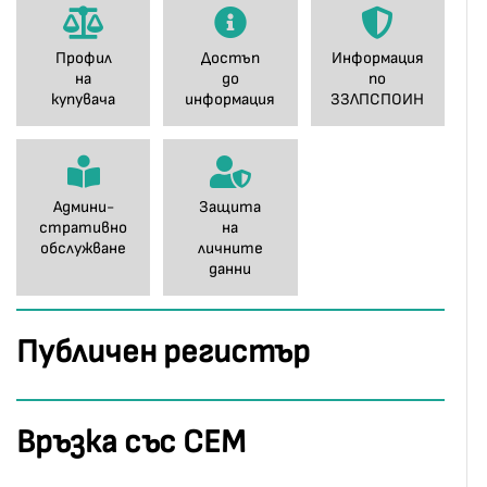
Профил
Достъп
Информация
на
до
по
купувача
информация
ЗЗЛПСПОИН
Админи-
Защита
стративно
на
обслужване
личните
данни
Публичен регистър
Връзка със СЕМ