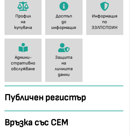
Профил
Достъп
Информация
на
до
по
купувача
информация
ЗЗЛПСПОИН
Админи-
Защита
стративно
на
обслужване
личните
данни
Публичен регистър
Връзка със СЕМ