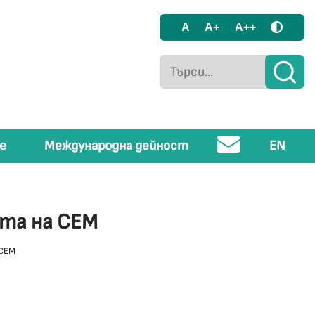
A
A+
A++
е
Международна дейност
EN
ята на СЕМ
 СЕМ