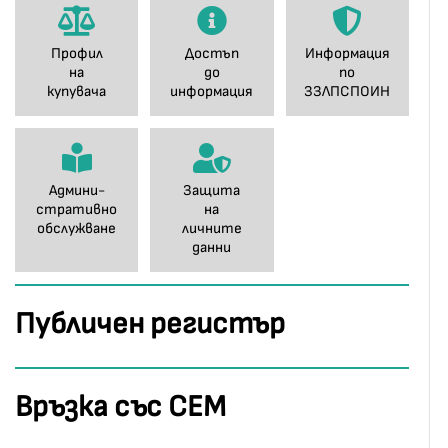
Профил
Достъп
Информация
на
до
по
купувача
информация
ЗЗЛПСПОИН
Админи-
Защита
стративно
на
обслужване
личните
данни
Публичен регистър
Връзка със СЕМ