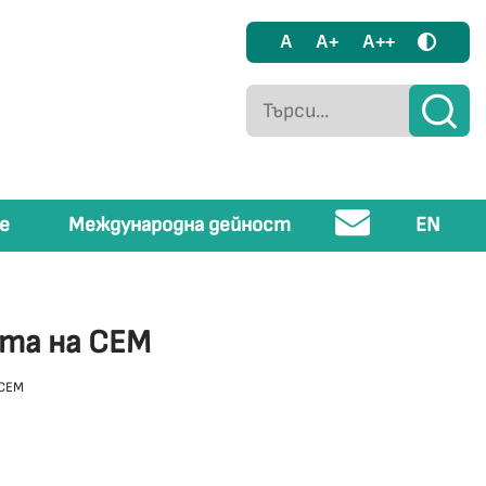
A
A+
A++
е
Международна дейност
EN
ята на СЕМ
 СЕМ