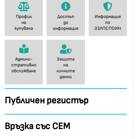
Профил
Достъп
Информация
на
до
по
купувача
информация
ЗЗЛПСПОИН
Админи-
Защита
стративно
на
обслужване
личните
данни
Публичен регистър
Връзка със СЕМ