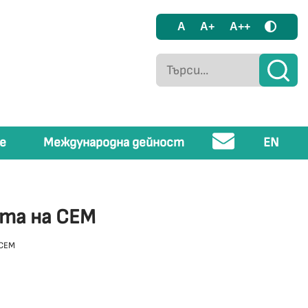
A
A+
A++
е
Международна дейност
EN
ята на СЕМ
 СЕМ