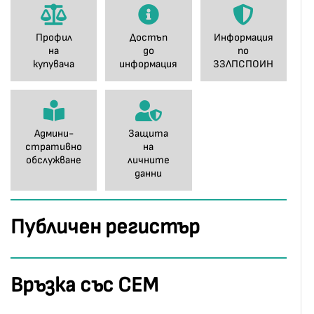
Профил
Достъп
Информация
на
до
по
купувача
информация
ЗЗЛПСПОИН
Админи-
Защита
стративно
на
обслужване
личните
данни
Публичен регистър
Връзка със СЕМ