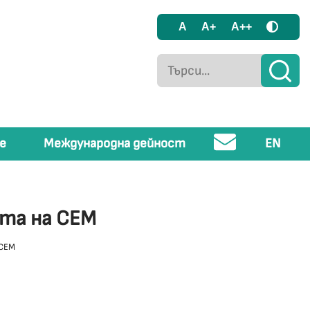
A
A+
A++
е
Международна дейност
EN
ята на СЕМ
 СЕМ