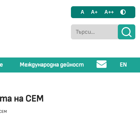
A
A+
A++
е
Международна дейност
EN
ята на СЕМ
 СЕМ