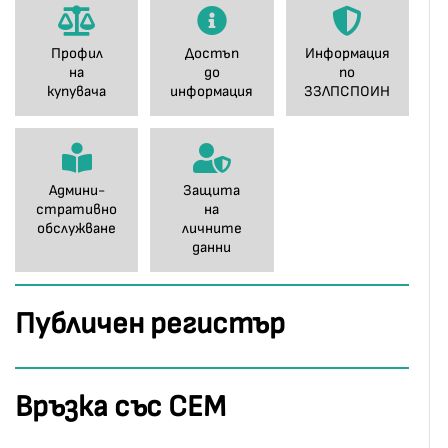
Профил
Достъп
Информация
на
до
по
купувача
информация
ЗЗЛПСПОИН
Админи-
Защита
стративно
на
обслужване
личните
данни
Публичен регистър
Връзка със СЕМ