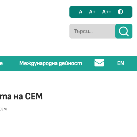
A
A+
A++
е
Международна дейност
EN
ята на СЕМ
 СЕМ