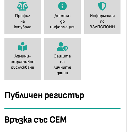
Профил
Достъп
Информация
на
до
по
купувача
информация
ЗЗЛПСПОИН
Админи-
Защита
стративно
на
обслужване
личните
данни
Публичен регистър
Връзка със СЕМ