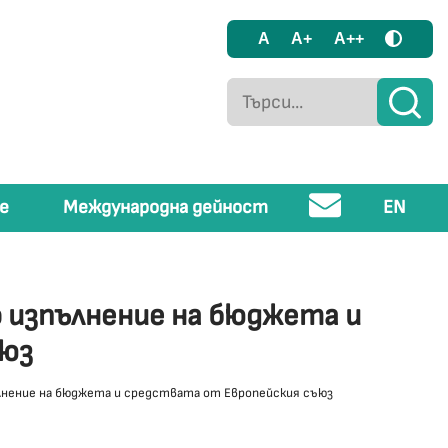
A
A+
A++
е
Международна дейност
EN
 изпълнение на бюджета и
ъюз
нение на бюджета и средствата от Европейския съюз