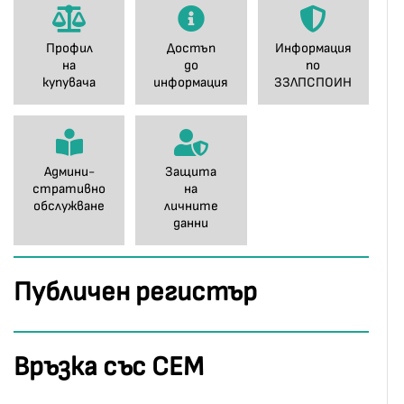
Профил
Достъп
Информация
на
до
по
купувача
информация
ЗЗЛПСПОИН
Админи-
Защита
стративно
на
обслужване
личните
данни
Публичен регистър
Връзка със СЕМ