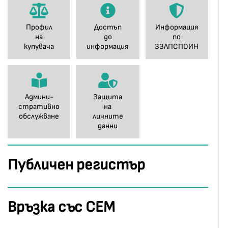
Профил
Достъп
Информация
на
до
по
купувача
информация
ЗЗЛПСПОИН
Админи-
Защита
стративно
на
обслужване
личните
данни
Публичен регистър
Връзка със СЕМ