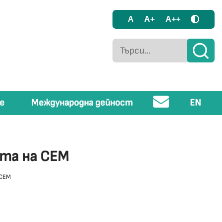
A
A+
A++
е
Международна дейност
EN
ята на СЕМ
 СЕМ