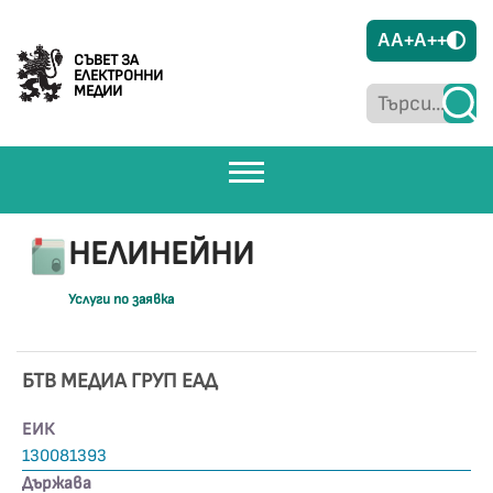
A
A+
A++
СЪВЕТ ЗА
ЕЛЕКТРОННИ
МЕДИИ
НЕЛИНЕЙНИ
Услуги по заявка
БТВ МЕДИА ГРУП ЕАД
ЕИК
130081393
Държава