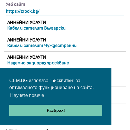
Уеб сайт
https://zrock.bg/
ЛИНЕЙНИ УСЛУГИ
Кабел и сателит Български
ЛИНЕЙНИ УСЛУГИ
Кабел и сателит Чуждестранни
ЛИНЕЙНИ УСЛУГИ
Наземно радиоразпръскване
НЕЛИНЕЙНИ
Услуги по заявка
CEM.BG използва "бисквитки" за
оптималното функциониране на сайта.
ПРЕДПРИЯТИЯ
Научете повече
Разпространяващи програми
Платформи
Разбрах!
за споделяне на видеоклипове