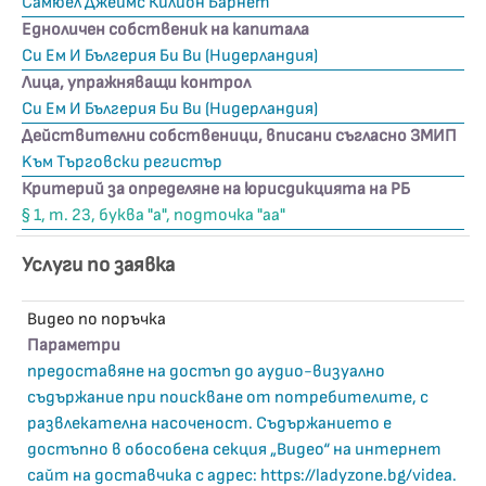
Самюел Джеймс Килион Барнет
Едноличен собственик на капитала
Си Ем И Бългерия Би Ви (Нидерландия)
Лица, упражняващи контрол
Си Ем И Бългерия Би Ви (Нидерландия)
Действителни собственици, вписани съгласно ЗМИП
Kъм Търговски регистър
Критерий за определяне на юрисдикцията на РБ
§ 1, т. 23, буква "а", подточка "аа"
Услуги по заявка
Видео по поръчка
Параметри
предоставяне на достъп до аудио-визуално
съдържание при поискване от потребителите, с
развлекателна насоченост. Съдържанието е
достъпно в обособена секция „Видео“ на интернет
сайт на доставчика с адрес: https://ladyzone.bg/videa.