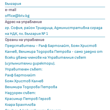
България
е-mail
office@btv.bg
Адрес на управление
гр. София, район Триадица, Административна сграда
на НДК, пл. България № 1
Органи на управление
Представители - Ралф Бартолайт, Боян Христов
Калчев, Велимира Тодорова Петрова - само заедно от
всеки двама членове на Управителния съвет
(изпълнителни директори).
Управителен съвет:
Ралф Бартолайт
Боян Христов Калчев
Велимира Тодорова Петрова
Надзорен съвет:
Красимир Петров Гергов
Клара Брахтлова