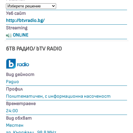
Уеб сайт
http://btvradio.bg/
Streaming
ONLINE
бТВ РАДИО/ bTV RADIO
Вид дейност
Радио
Профил
Политематичен, с информационна насоченост
Времетраене
24:00
Вид обхват
Местен
гр. Кърджали , 98.8 MHz