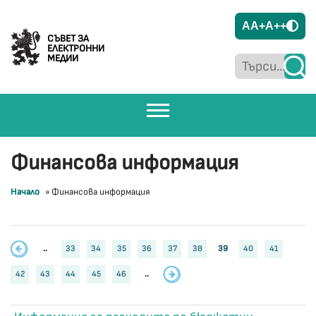
A
A+
A++
СЪВЕТ ЗА
ЕЛЕКТРОННИ
МЕДИИ
Финансова информация
Начало
»
Финансова информация
..
33
34
35
36
37
38
39
40
41
42
43
44
45
46
..