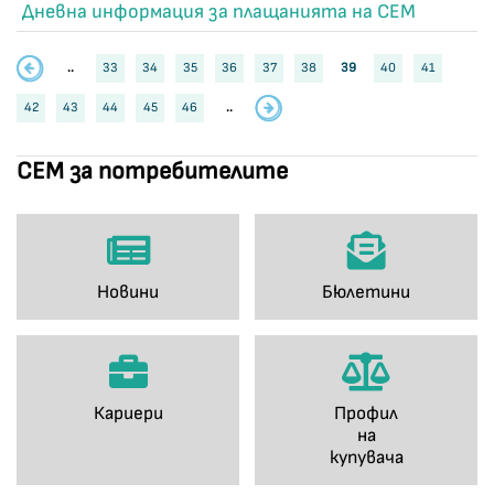
Дневна информация за плащанията на СЕМ
..
33
34
35
36
37
38
39
40
41
42
43
44
45
46
..
СЕМ за потребителите
Новини
Бюлетини
Кариери
Профил
на
купувача