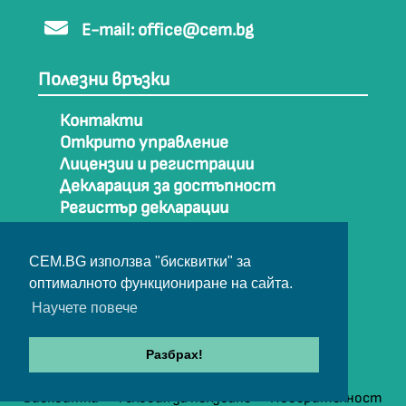
E-mail:
office@cem.bg
Полезни връзки
Контакти
Открито управление
Лицензии и регистрации
Декларация за достъпност
Регистър декларации
Как да стигнем до СЕМ
Карта на сайта
CEM.BG използва "бисквитки" за
Архив
оптималното функциониране на сайта.
Научете повече
© Съвет за електронни медии 2025
Разбрах!
Бисквитки
Условия за ползване
Поверителност