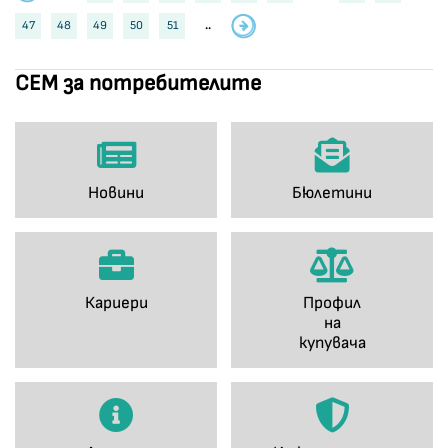
47
48
49
50
51
..
СЕМ за потребителите
Новини
Бюлетини
Кариери
Профил
на
купувача