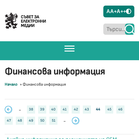
A
A+
A++
СЪВЕТ ЗА
ЕЛЕКТРОННИ
МЕДИИ
Финансова информация
Начало
»
Финансова информация
..
38
39
40
41
42
43
44
45
46
47
48
49
50
51
..