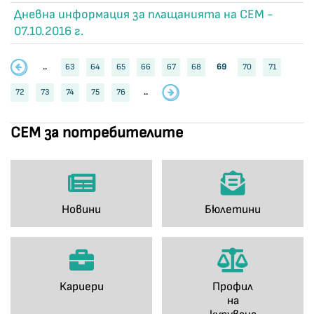
Дневна информация за плащанията на СЕМ -
07.10.2016 г.
..
63
64
65
66
67
68
69
70
71
72
73
74
75
76
..
СЕМ за потребителите
Новини
Бюлетини
Кариери
Профил
на