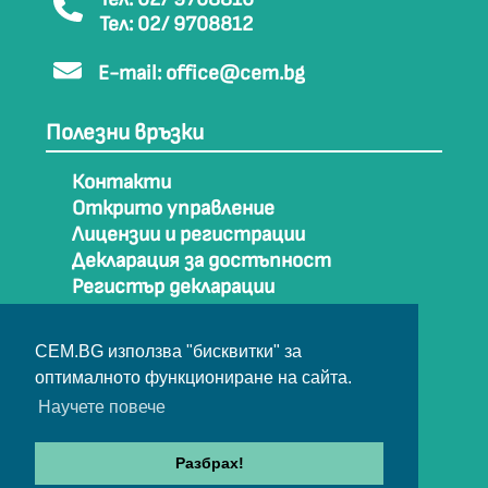
Тел: 02/ 9708812
E-mail:
office@cem.bg
Полезни връзки
Контакти
Открито управление
Лицензии и регистрации
Декларация за достъпност
Регистър декларации
Как да стигнем до СЕМ
Карта на сайта
CEM.BG използва "бисквитки" за
Архив
оптималното функциониране на сайта.
Научете повече
© Съвет за електронни медии 2025
Разбрах!