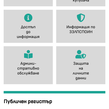
купувача
Достъп
Информация по
до
ЗЗЛПСПОИН
информация
Админи-
Защита
стративно
на
обслужване
личните
данни
Публичен регистър