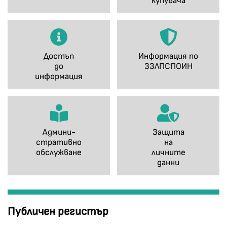
купувача
Достъп
Информация по
до
ЗЗЛПСПОИН
информация
Админи-
Защита
стративно
на
обслужване
личните
данни
Публичен регистър