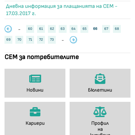
Дневна информация за плащанията на СЕМ -
17.03.2017 г.
..
60
61
62
63
64
65
66
67
68
69
70
71
72
73
..
СЕМ за потребителите
Новини
Бюлетини
Кариери
Профил
на