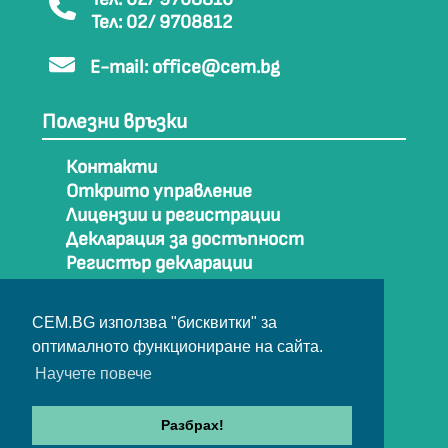
Тел: 02/ 9708812
E-mail:
office@cem.bg
Полезни връзки
Контакти
Открито управление
Лицензии и регистрации
Декларация за достъпност
Регистър декларации
Как да стигнем до СЕМ
Карта на сайта
CEM.BG използва "бисквитки" за
Архив
оптималното функциониране на сайта.
Научете повече
© Съвет за електронни медии 2025
Разбрах!