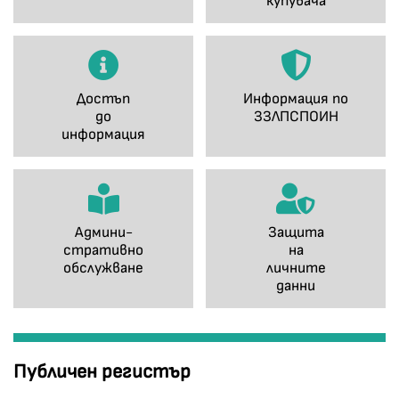
купувача
Достъп
Информация по
до
ЗЗЛПСПОИН
информация
Админи-
Защита
стративно
на
обслужване
личните
данни
Публичен регистър