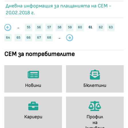
Дневна информация за плащанията на СЕМ -
20.02.2018 г.
..
55
56
57
58
59
60
61
62
63
64
65
66
67
68
..
СЕМ за потребителите
Новини
Бюлетини
Кариери
Профил
на