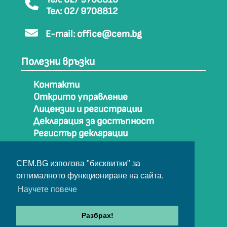
Тел: 02/ 9708812
E-mail:
office@cem.bg
Полезни връзки
Контакти
Открито управление
Лицензии и регистрации
Декларация за достъпност
Регистър декларации
Как да стигнем до СЕМ
Карта на сайта
CEM.BG използва "бисквитки" за
Архив
оптималното функциониране на сайта.
Научете повече
© Съвет за електронни медии 2025
Разбрах!