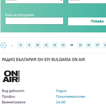
Име на програма
..
8
9
10
11
12
13
14
15
16
17
1
РАДИО БЪЛГАРИЯ ОН ЕР/ BULGARIA ON AIR
Вид дейност
Радио
Профил
Политематичен
Времетраене
24:00