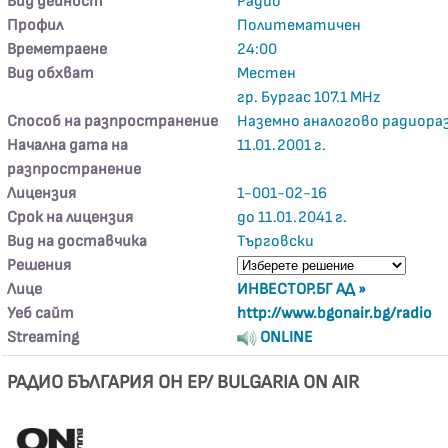
Вид дейност
Радио
Профил
Политематичен
Времетраене
24:00
Вид обхват
Местен
гр. Бургас 107.1 MHz
Способ на разпространение
Наземно аналогово радиора
Начална дата на
11.01.2001 г.
разпространение
Лицензия
1-001-02-16
Срок на лицензия
до 11.01.2041 г.
Вид на доставчика
Търговски
Решения
Лице
ИНВЕСТОР.БГ АД »
Уеб сайт
http://www.bgonair.bg/radio
Streaming
ONLINE
РАДИО БЪЛГАРИЯ ОН ЕР/ BULGARIA ON AIR