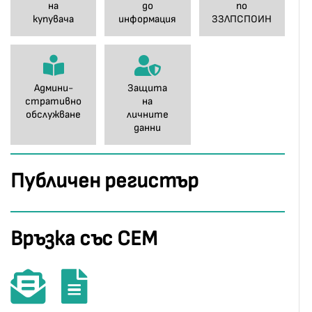
на
до
по
купувача
информация
ЗЗЛПСПОИН
Админи-
Защита
стративно
на
обслужване
личните
данни
Публичен регистър
Връзка със СЕМ