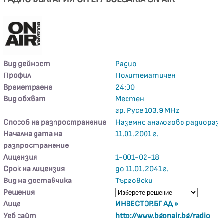
Вид дейност
Радио
Профил
Политематичен
Времетраене
24:00
Вид обхват
Местен
гр. Русе 103.9 MHz
Способ на разпространение
Наземно аналогово радиора
Начална дата на
11.01.2001 г.
разпространение
Лицензия
1-001-02-18
Срок на лицензия
до 11.01.2041 г.
Вид на доставчика
Търговски
Решения
Лице
ИНВЕСТОР.БГ АД »
Уеб сайт
http://www.bgonair.bg/radio