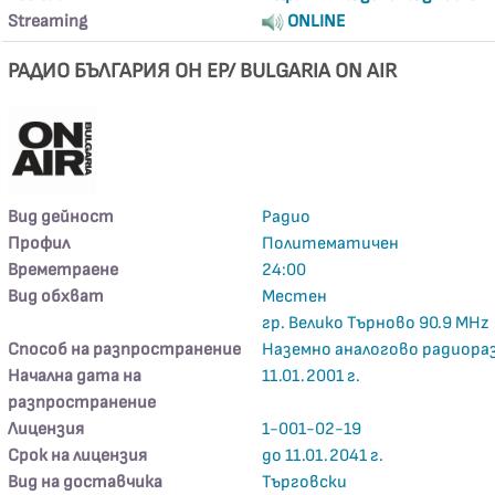
Streaming
ONLINE
РАДИО БЪЛГАРИЯ ОН ЕР/ BULGARIA ON AIR
Вид дейност
Радио
Профил
Политематичен
Времетраене
24:00
Вид обхват
Местен
гр. Велико Търново 90.9 MHz
Способ на разпространение
Наземно аналогово радиора
Начална дата на
11.01.2001 г.
разпространение
Лицензия
1-001-02-19
Срок на лицензия
до 11.01.2041 г.
Вид на доставчика
Търговски