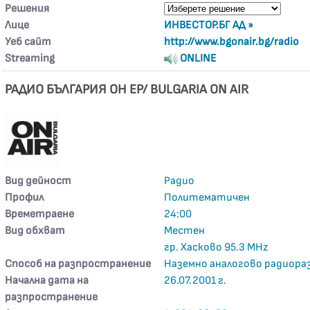
Решения
Лице
ИНВЕСТОР.БГ АД »
Уеб сайт
http://www.bgonair.bg/radio
Streaming
ONLINE
РАДИО БЪЛГАРИЯ ОН ЕР/ BULGARIA ON AIR
Вид дейност
Радио
Профил
Политематичен
Времетраене
24:00
Вид обхват
Местен
гр. Хасково 95.3 MHz
Способ на разпространение
Наземно аналогово радиора
Начална дата на
26.07.2001 г.
разпространение