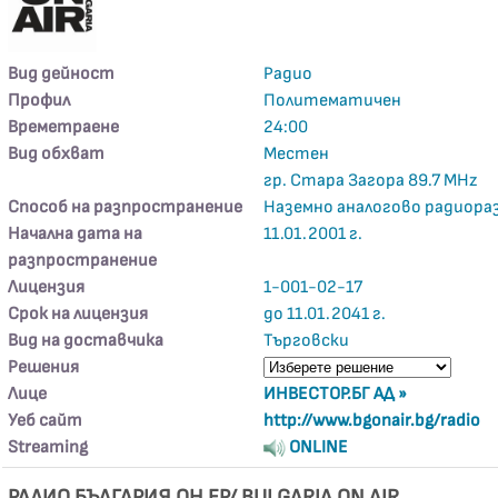
Вид дейност
Радио
Профил
Политематичен
Времетраене
24:00
Вид обхват
Местен
гр. Стара Загора 89.7 MHz
Способ на разпространение
Наземно аналогово радиора
Начална дата на
11.01.2001 г.
разпространение
Лицензия
1-001-02-17
Срок на лицензия
до 11.01.2041 г.
Вид на доставчика
Търговски
Решения
Лице
ИНВЕСТОР.БГ АД »
Уеб сайт
http://www.bgonair.bg/radio
Streaming
ONLINE
РАДИО БЪЛГАРИЯ ОН ЕР/ BULGARIA ON AIR