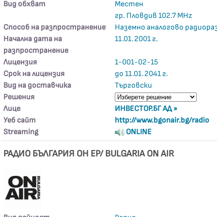
Вид обхват
Местен
гр. Пловдив 102.7 MHz
Способ на разпространение
Наземно аналогово радиора
Начална дата на
11.01.2001 г.
разпространение
Лицензия
1-001-02-15
Срок на лицензия
до 11.01.2041 г.
Вид на доставчика
Търговски
Решения
Лице
ИНВЕСТОР.БГ АД »
Уеб сайт
http://www.bgonair.bg/radio
Streaming
ONLINE
РАДИО БЪЛГАРИЯ ОН ЕР/ BULGARIA ON AIR