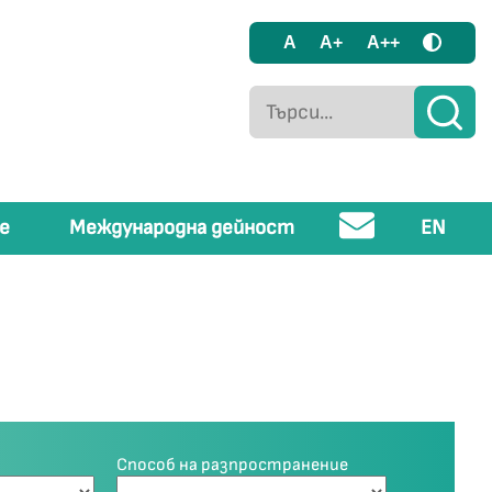
A
A+
A++
е
Международна дейност
EN
Способ на разпространение