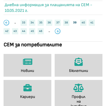
Дневна информация за плащанията на СЕМ -
10.05.2021 г.
..
33
34
35
36
37
38
39
40
41
42
43
44
45
46
..
СЕМ за потребителите
Новини
Бюлетини
Кариери
Профил
на