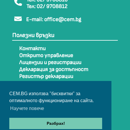
Тел: 02/ 9708812
E-mail:
office@cem.bg
Полезни връзки
Контакти
Открито управление
Лицензии и регистрации
Декларация за достъпност
Регистър декларации
Как да стигнем до СЕМ
Карта на сайта
CEM.BG използва "бисквитки" за
Архив
оптималното функциониране на сайта.
Научете повече
© Съвет за електронни медии 2025
Разбрах!