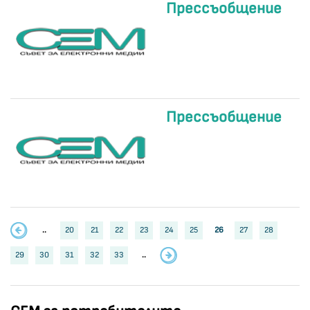
Прессъобщение
Прессъобщение
..
20
21
22
23
24
25
26
27
28
29
30
31
32
33
..