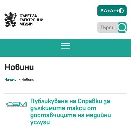
A
A+
A++
СЪВЕТ ЗА
ЕЛЕКТРОННИ
МЕДИИ
Новини
Начало
»
Новини
Публикуване на Справки за
дължимите такси от
доставчиците на медийни
услуги