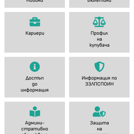
Новини
Бюлетини
Кариери
Профил
на
купувача
Достъп
Информация по
до
ЗЗЛПСПОИН
информация
Админи-
Защита
стративно
на