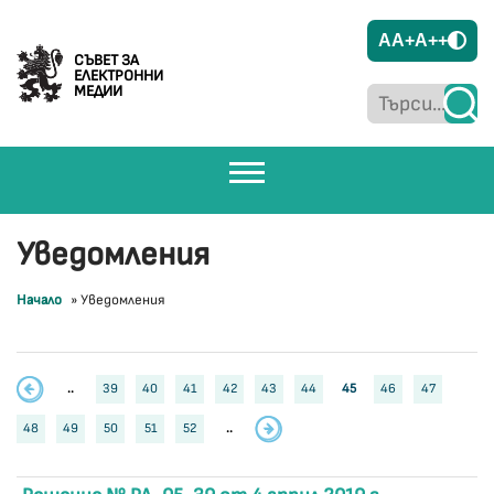
A
A+
A++
СЪВЕТ ЗА
ЕЛЕКТРОННИ
МЕДИИ
Уведомления
Начало
»
Уведомления
..
39
40
41
42
43
44
45
46
47
48
49
50
51
52
..