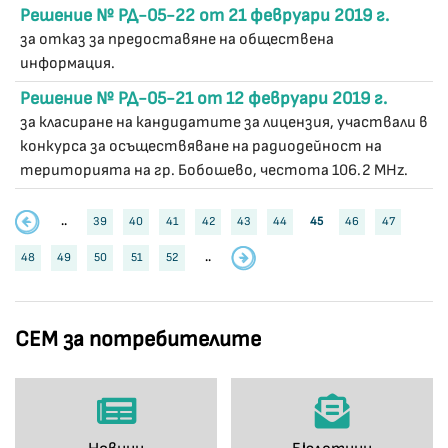
Решение № РД-05-22 от 21 февруари 2019 г.
за отказ за предоставяне на обществена
информация.
Решение № РД-05-21 от 12 февруари 2019 г.
за класиране на кандидатите за лицензия, участвали в
конкурса за осъществяване на радиодейност на
територията на гр. Бобошево, честота 106.2 MHz.
..
39
40
41
42
43
44
45
46
47
48
49
50
51
52
..
СЕМ за потребителите