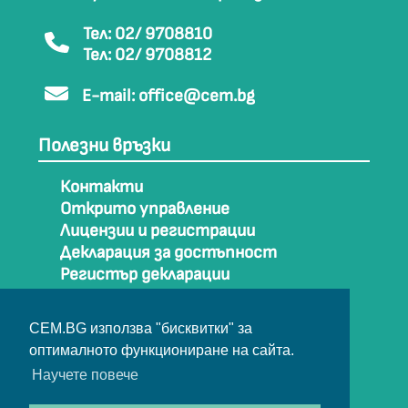
Тел: 02/ 9708810
Тел: 02/ 9708812
E-mail:
office@cem.bg
Полезни връзки
Контакти
Открито управление
Лицензии и регистрации
Декларация за достъпност
Регистър декларации
Как да стигнем до СЕМ
Карта на сайта
CEM.BG използва "бисквитки" за
Архив
оптималното функциониране на сайта.
Научете повече