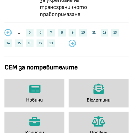
за укрепване на
трансграничното
правоприлагане
..
5
6
7
8
9
10
11
12
13
14
15
16
17
18
..
СЕМ за потребителите
Новини
Бюлетини
Кариери
Профил