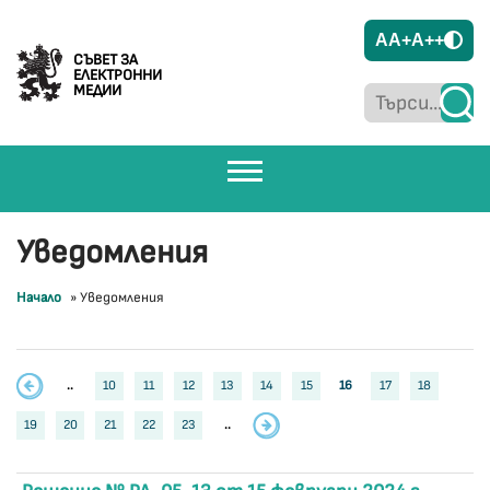
A
A+
A++
СЪВЕТ ЗА
ЕЛЕКТРОННИ
МЕДИИ
Уведомления
Начало
»
Уведомления
..
10
11
12
13
14
15
16
17
18
19
20
21
22
23
..