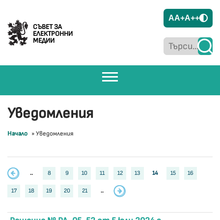
A
A+
A++
СЪВЕТ ЗА
ЕЛЕКТРОННИ
МЕДИИ
Уведомления
Начало
»
Уведомления
..
8
9
10
11
12
13
14
15
16
17
18
19
20
21
..